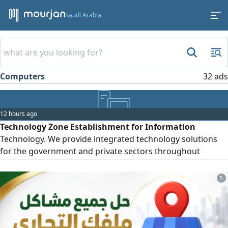
Saudi Arabia
Computers
32 ads
12 hours ago
Technology Zone Establishment for Information
Technology. We provide integrated technology solutions
for the government and private sectors throughout
Riyadh. Our services include maintenance of computers,
printers, and photocopiers maintenance of networks,
5
servers, and databases on - site and remote technical
support installation and maintenance of surveillance
cameras (CCTV) development of systems