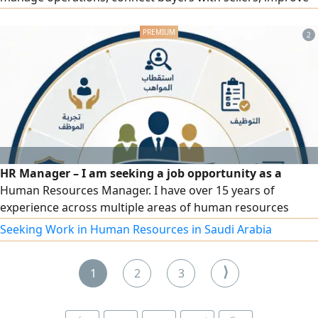
customer experience, and analyze market data to make
more accurate decisions. The service includes designing
2
and developing customized real estate systems, customer
relationship management systems, online auction
platforms, Smart dashboards
HR Manager – I am seeking a job opportunity as a
Human Resources Manager. I have over 15 years of
experience across multiple areas of human resources
management and administrative affairs, including drafting
Seeking Work in Human Resources in Saudi Arabia
regulations, policies, and organizational procedures;
recruitment and talent acquisition; payroll, social
⟩
1
2
3
insurance, and wage protection; performance evaluation,
training, and development; and government platforms
(Qiwa, Mudad, GOSI, Muqeem, Absher, Saudi Business