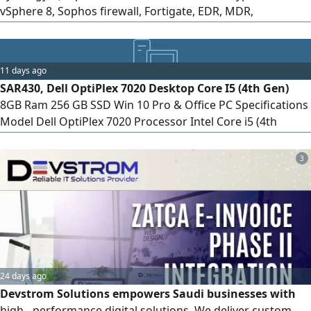
vSphere 8, Sophos firewall, Fortigate, EDR, MDR,
networking and wireless networking
11 days ago
SAR430, Dell OptiPlex 7020 Desktop Core I5 (4th Gen)
8GB Ram 256 GB SSD Win 10 Pro & Office PC Specifications
Model Dell OptiPlex 7020 Processor Intel Core i5 (4th
Generation) Ram 8 GB DDR3 Storage 256 GB SSD (Fast
Booting & Quick Performance) Graphics Intel HD Graphics
3
(Built - in) Ports USB 3.0, DisplayPort, VGA, Ethernet LAN,
Audio In/ Out Pre - installed Software (Ready to Use)
Genuine
24 days ago
Devstrom Solutions empowers Saudi businesses with
high - performance digital solutions. We deliver custom