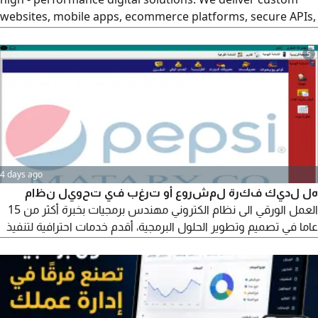
websites, mobile apps, ecommerce platforms, secure APIs,
ZATCA integrations, SEO, and digital marketing tailored for
the Saudi market. Trusted by companies in KSA for
5
scalable, compliant, and results - driven technology
4 days ago
هل لديك فكرة لمشروع أو ترغب في تحويل نظام
العمل الورقي الى نظام الكتروني مهندس برمجيات بخبرة أكثر من 15
عاما في تصميم وتطوير الحلول البرمجية، أقدم خدمات احترافية لتنفيذ
جميع أنواع الأنظمة والتطبيقات من الفكرة وحتى التشغيل. الخدمات
تصميم وتطوير أنظمة الويب. تطوير تطبيقات الجوال (Android &
iPhone) تطوير تطبيقات سطح المكتب (Desktop Applications)
تصميم قواعد البيانات والأنظمة الادارية. انشاء لوحات التحكم