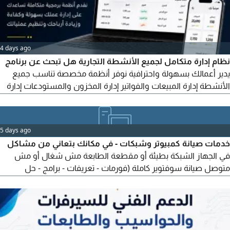
4 days ago
نظام إدارة متكامل لجميع الأنشطة التجارية هل تبحث عن برنامج
يدير أعمالك بسهولة واحترافية نوفر أنظمة مخصصة تناسب جميع
الأنشطة إدارة المبيعات والفواتير إدارة المخزون والمستودعات إدارة
السوبر ماركت إدارة المطاعم والكافيهات إدارة التوصيل والدليفري
إدارة الفروع المتعددة النسخ الاحتياطي وربط البيانات مميزات النظام
سهل الاستخدام تقارير دقيقة وفورية سرعة في الأداء
5 days ago
خدمات صيانة كمبيوتر وشبكات - في مكانك بتعاني من مشاكل
في الجهاز الشبكة بطيئة أو مقطعة الطابعة مش شغال أو مش
متوصل صيانة سوفتوير كاملة (فورمات - تعريفات - برامج - حل
مشاكل الويندوز) تركيب وتوصيل شبكات (منزلية ومكتبية) تعريف
وتوصيل الطابعات (سلك وشبكة ووايرلس) خدمة سريعة وفي
مكانك (منزل أو مكتب أو شركة) أسعار مناسبة ومنافسة سرعة في
التنفيذ المكان حفر الباطن