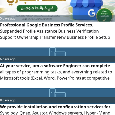
5 days ago
Professional Google Business Profile Services.
Suspended Profile Assistance Business Verification
Support Ownership Transfer New Business Profile Setup
Profile Review & Diagnosis Access Recovery Verification &
Profile Issue Assistance Support is provided following
Google's official processes, with case follow - up and
6 days ago
guidance. Contact via
At your service, am a software Engineer can complete
all types of programming tasks, and everything related to
Microsoft tools (Excel, Word, PowerPoint) at competitive
prices. Contact us at any time
8 days ago
We provide installation and configuration services for
Synology, Qnap, Asustor, Windows servers, Hyper - V and