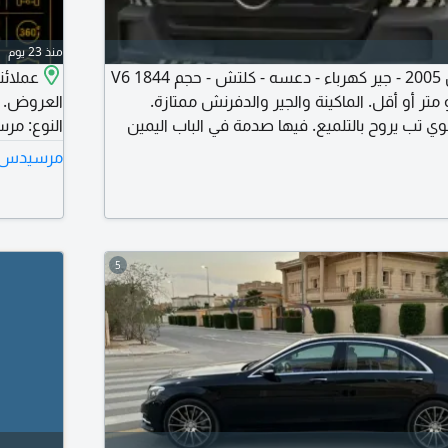
منذ 23 يوم
اكتروس ميجا سبيس 2005 - جير كهرباء - دعسه - كلتش - حجم 1844 V6
عملائن
متر أو أقل. الماكينة والجير والدفرنش ممتازة.
العروض. ك
وي تب يروح بالتلميع. فيها صدمة في الباب اليمين
 لها جميع الصدامات والسلالم والرفا رف والكبوت
العنوان: 
مرسيدس 200 للبيع في جدة السعو
. البيع على السوم
السبت إلى الخمي
5