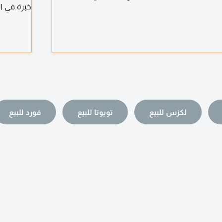
خبرة في الممل
لكزس للبيع
تويوتا للبيع
فورد للبيع