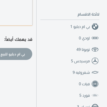
لائحة الاقسام
بي ام دبليو
1
اودي
0
قد يهمك أيضاً:
تويوتا
49
بي ام دبليو للبيع
مرسيدس
5
شفروليه
9
فيات
0
فورد
5
نيسان
3