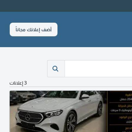
أضف إعلانك مجاناً
3 إعلانات