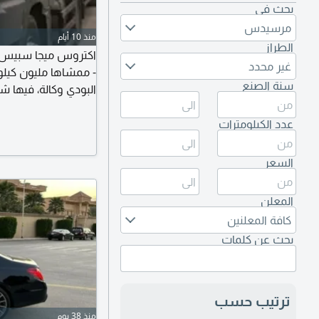
بحث في
مرسيدس
منذ 10 أيام
الطراز
غير محدد
- ممشاها مليون كيلو 
سنة الصنع
البودي وكالة، فيها ش
باقي ما صلحتها. شاري
والشمعات كلها جديدة
عدد الكيلومترات
السعر
المعلن
كافة المعلنين
بحث عن كلمات
ترتيب حسب
منذ 38 يوم