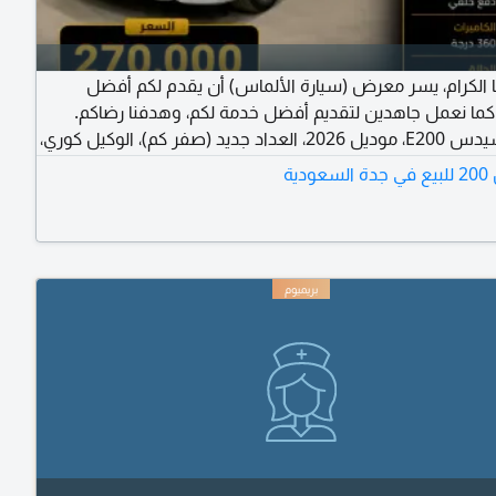
ا الكرام، يسر معرض (سيارة الألماس) أن يقدم لكم أفضل
ما نعمل جاهدين لتقديم أفضل خدمة لكم، وهدفنا رضاكم.
النوع: مرسيدس E200، موديل 2026، العداد جديد (صفر كم)، الوكيل كوري،
جدة، حي الجوهرة، معارض السيارات. أوقات الدوام الرسمي من
دية
س، من الساعة 9 صباحاً حتى 11 مساءً.