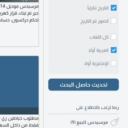
التاريخ تنازلياً
جير تم تيك، قزاز كهر
تحكم دركسون، حساسات
الصور ثم التاريخ
الجانبية، ونش، ممشى 161 ألف، السعر 0,000
كل اللغات
العربية أولا
الإنجليزية أولا
تحديث حاصل البحث
ربما ترغب بالاطلاع على
مطلوب خياطين زي موح
مرسيدس للبيع
(5)
فقط من داخل السعود