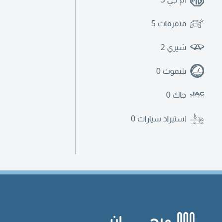
متفرقات
5
شيري
2
بليموث
0
جاك
0
استيراد سيارات
0