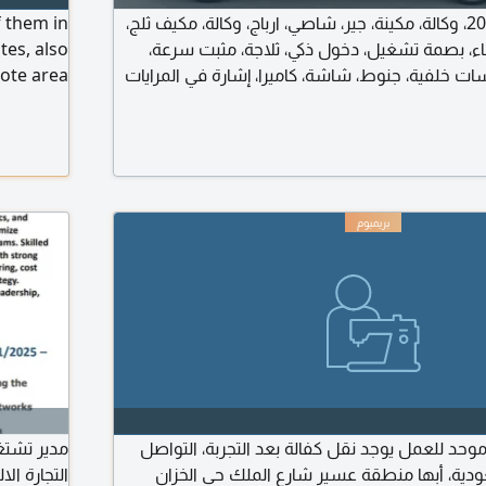
مرسيدس موديل 2014، وكالة، مكينة، جير، شاصي، ارباج، وكالة، مكيف ثلج،
f them in
باء، بصمة تشغيل، دخول ذكي، ثلاجة، مثبت سرعة،
es, also
 خلفية، جنوط، شاشة، كاميرا، إشارة في المرايات
ote area
4.
د للعمل يوجد نقل كفالة بعد التجربة، التواصل
ية، أبها منطقة عسير شارع الملك حي الخزان
التجارة ال