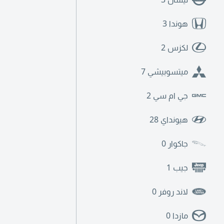
هوندا
3
لكزس
2
ميتسوبيشي
7
جي ام سي
2
هيونداي
28
جاكوار
0
جيب
1
لاند روفر
0
مازدا
0