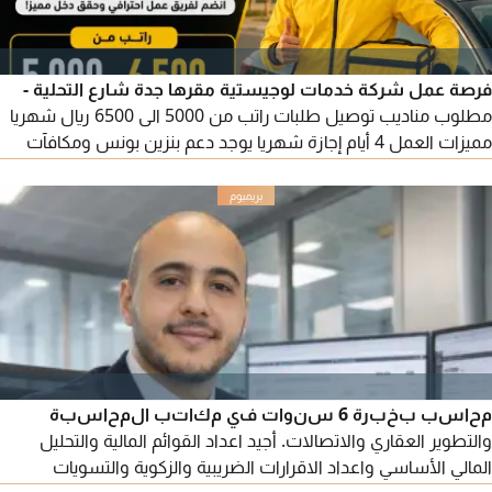
فرصة عمل شركة خدمات لوجيستية مقرها جدة شارع التحلية -
مطلوب مناديب توصيل طلبات راتب من 5000 الى 6500 ريال شهريا
مميزات العمل 4 أيام إجازة شهريا يوجد دعم بنزين بونس ومكافآت
من 500 الى 1000 ريال على الأداء الجيد والالتزام فرصة لزيادة الدخل
حسب الأداء وتحقيق التارجت الشهري الشروط امتلاك سيارة خاصة
الالتزام والانضباط في العمل حسن التعامل مع العملاء للتقديم
والاستفسار تواصل معنا عبر
محاسب بخبرة 6 سنوات في مكاتب المحاسبة
والتطوير العقاري والاتصالات. أجيد اعداد القوائم المالية والتحليل
المالي الأساسي واعداد الاقرارات الضريبية والزكوية والتسويات