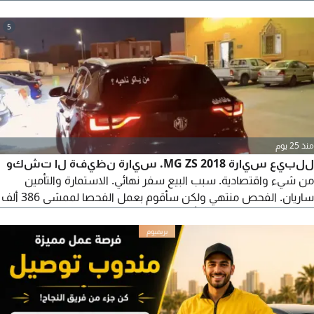
بيضاء. التواصل.
5
منذ 25 يوم
للبيع سيارة MG ZS 2018. سيارة نظيفة لا تشكو
من شيء واقتصادية. سبب البيع سفر نهائي. الاستمارة والتأمين
ساريان. الفحص منتهي ولكن سأقوم بعمل الفحصا لممشى 386 ألف
كيلو متر. السيارة ما شاء الله لا تحتاج منك شيء أبدا. للبيع لأعلى سعر.
للتواصل واتساب. السيارة في جدة قربش عند الرومانسية