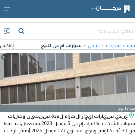
جدة
جدة
سيارات
ام جي
سيارات ام جي للبيع
إعلانين
5
منذ 13 يوم
عندي سيارات إيجار التزام لمدة سنتين وثلاث
سنوات للشركات والأفراد. إم جي 5 موديل 2023 مستعمل، عدادتها
من 30 ألف كيلومتر وفوق. بيستون T77 موديل 2026 أصفار. لوحات