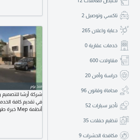
تخليص معاملات
12
على بعض من أعمالي 
عارف تبدأ منين، توا
تاكسي وتوصيل
2
دعاية واعلان
265
خدمات عقارية
0
مقاولات
600
حراسة وأمن
20
منذ يوم
محاماة وقانون
96
شركة أرشا للتصميم و
في تقديم كافة الخدما
تأجير سيارات
52
أنظمة Mep
متكامل للتشطيبات وا
تنظيم حفلات
35
اصدار الرخص نبحث ع
الهندسية والاستشارية
مكافحة الحشرات
9
مشاريع تبهر