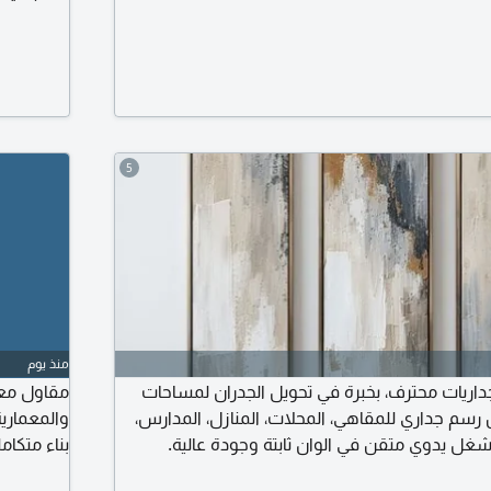
5
منذ يوم
داريات محترف، بخبرة في تحويل الجدران لمساحات
مقاول مع
رسم جداري للمقاهي، المحلات، المنازل، المدارس،
والمعماري
شغل يدوي متقن في الوان ثابتة وجودة عالية.
بناء متكام
وقك ومساحة المكان. شغلي بيتكلم عني، اتفرج
خبيرة. خد