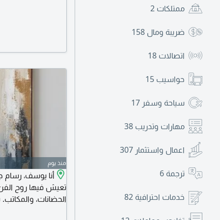
ممتلكات
2
ضريبة ومال
158
اتصالات
18
حواسيب
15
سياحة وسفر
17
مهارات وتدريب
38
اعمال واستثمار
307
منذ يوم
ترجمة
6
أنا يوسف، رسام ج
تعيش فيها روح الفن 
خدمات احترافية
82
الحضانات، والمكاتب. 
تصميمات خاصة حسب ذ