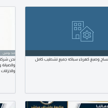
منذ يومين
ساح وصبغ كهرباء سباكه جميع تشطيب كامل
نحن شركة 
والصيانة و
والخزانات