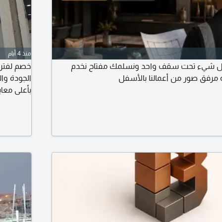
منذ 4 أيام
كل شيء تحت سقف واحد ونسلمك مفتاح نخدم
خصم لفترة
مرفق صور من أعمالنا بالأسفل
الجودة وا
بأعلى معا
الكهربائي 
الاستركشر 
والسكاي ل