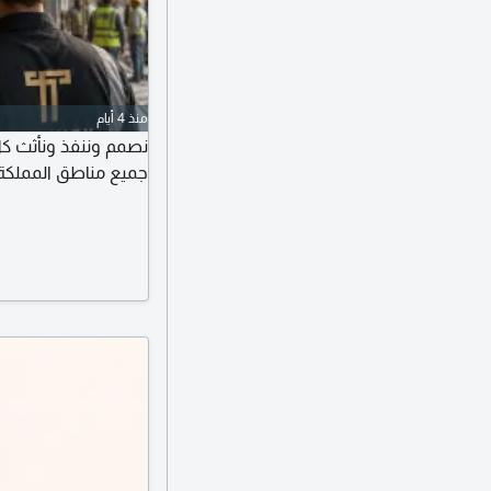
منذ 4 أيام
نصمم وننفذ ونأثث 
جميع مناطق المملكة 