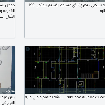
تصاميم داخليه وخارجيه (سكني - تجاري) لأي مساحة الأسعار تبدأ من 199
فحص تسريب
نيه
القديمه و
الأمان ال
تسريب الغا
والمنازل 
3
منذ يوم
طات معمارية مخططات انشائية تصميم داخلي خبرة
زيين غرفك
النوم في 