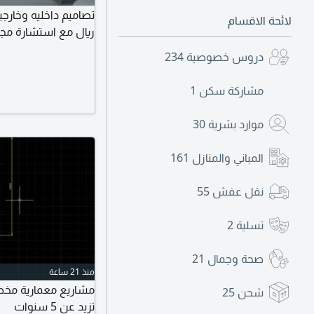
لائحة الاقسام
ريال مع استشارة مجا
دروس خصوصية
234
مشاركة سكن
1
موارد بشرية
30
المباني والمنازل
161
نقل عفش
55
تسلية
2
صحة وجمال
21
منذ 21 ساعة
مشاريع معمارية مخط
شحن
25
تزيد عن 5 سنوات