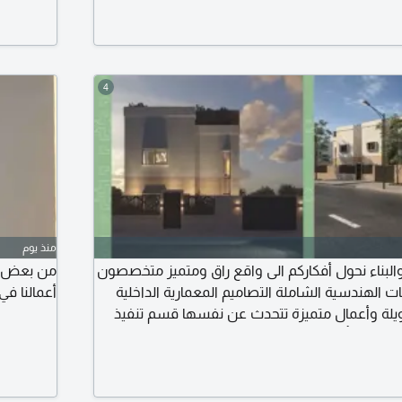
في الصور لو عندك فكرة أو حتى حائط فاضي ومش
ودهانات ت
صل على الخاص وهننفذها سوا
محطات وقو
4
منذ يوم
البناء نحول أفكاركم الى واقع راق ومتميز متخصصون
من بعض ش
ت الهندسية الشاملة التصاميم المعمارية الداخلية
أعمالنا في
 خبرة طويلة وأعمال متميزة تتحدث عن نفسها قسم تنفيذ
لديكور بأعلى معايير الجودة والدقة والمساعدة في
ن شراكات قوية ونرغب في التعاون مع المكاتب
 - المقاولين - شركات التطوير العقاري لنبني معهم