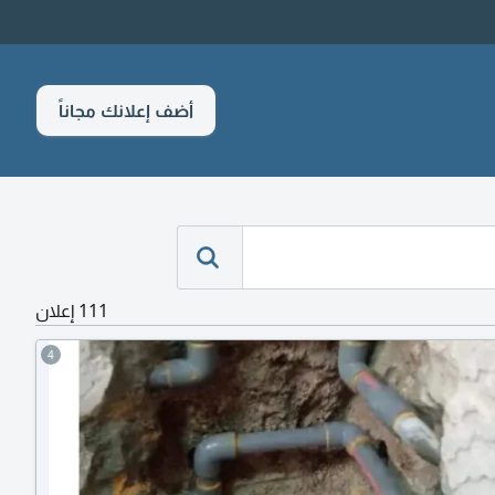
أضف إعلانك مجاناً
111 إعلان
4