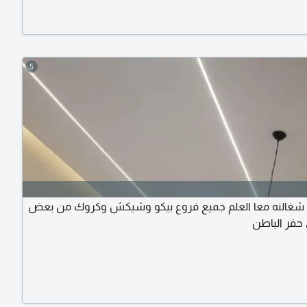
خصصنا في المشاريع الصناعية مستودعات مصانع ورش صناعية
د حضائر دواجن مشاريعنا تشمل فلل - عمارات
5
غالنه معا العلم جميع فروع بيكو وشيكش وكروك من بعض
 حفر الباطن