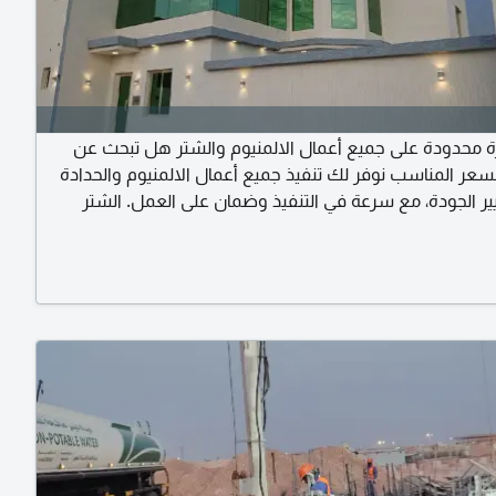
 محدودة على جميع أعمال الالمنيوم والشتر هل تبحث عن
لسعر المناسب نوفر لك تنفيذ جميع أعمال الالمنيوم والحدادة
يير الجودة، مع سرعة في التنفيذ وضمان على العمل. الشتر
واليدوي المطابخ الالمنيوم بجميع التصاميم العصرية الواجهات
والكرتن وول الشبابيك والأبواب الالمنيوم الدرابزين والزجاج
ايت أعمال الحدادة والمظلات والسواتر خامات عال