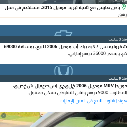
من المالك
باص هايس مع ثلاجة تبريد، موديل 2015، مستخدم في محل
زهور
منذ 3 ساعات
شفروليه سي / كيه بيك أب موديل 2006 للبيع، بمسافة 69000
كم، وبسعر 36000 درهم إماراتي.
منذ 9 ساعات
هوندا MRV موديل 2006 خليجي استعمال شخصي،
المطلوب 9000 درهم وقابل للتفاوض بشكل معقول.
هوندا بايلوت للبيع في العين الإمارات
4