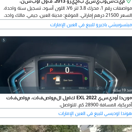
ميتسوبيشي باجيرو 2013، فول أوبشن،
مواصفات رقم 1، محرك 3.8 لتر V6، اللون أسود، تسجيل سنة واحدة،
السعر 21500 درهم إماراتي. الموقع: مدينة العين، جيمي. مالك واحد،
أقل استهلاك وتآكل، حالة داخلية ممتازة.
ميتسوبيشي باجيرو للبيع في العين الإمارات
5
منذ 19 ساعة
هوندا أوديسي 2022 EXL كامل المواصفات، مواصفات
أمريكية، المسافة 28900 كم. للتواصل.
هوندا اوديسي للبيع في العين الإمارات