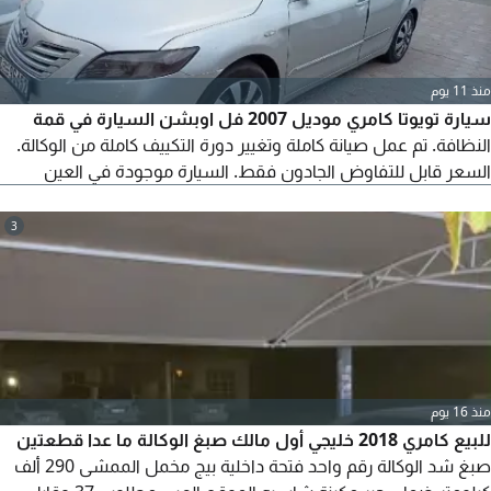
منذ 11 يوم
سيارة تويوتا كامري موديل 2007 فل اوبشن السيارة في قمة
النظافة. تم عمل صيانة كاملة وتغيير دورة التكييف كاملة من الوكالة.
السعر قابل للتفاوض الجادون فقط. السيارة موجودة في العين
3
منذ 16 يوم
للبيع كامري 2018 خليجي أول مالك صبغ الوكالة ما عدا قطعتين
صبغ شد الوكالة رقم واحد فتحة داخلية بيج مخمل الممشى 290 ألف