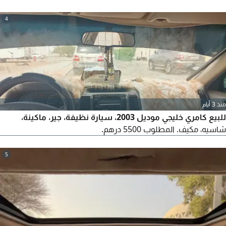
4
منذ 3 أيام
للبيع كامري خليجي موديل 2003، سيارة نظيفة، جير، ماكينة،
شاسيه، مكيف. المطلوب 5500 درهم.
5