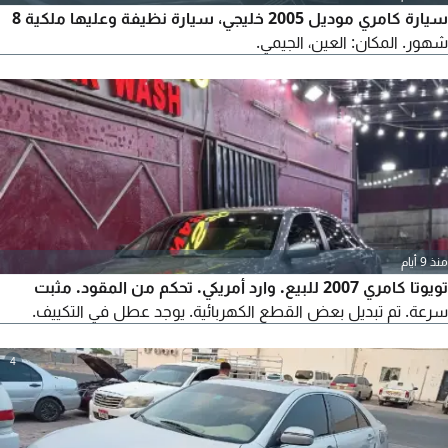
سيارة كامري موديل 2005 خليجي، سيارة نظيفة وعليها ملكية 8
شهور. المكان: العين، الجيمي.
منذ 9 أيام
تويوتا كامري 2007 للبيع. وارد أمريكي. تحكم من المقود. مثبت
سرعة. تم تبديل بعض القطع الكهربائية. يوجد عطل في التكييف.
4