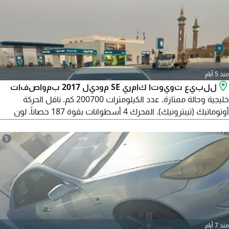
منذ 5 أيام
للبيع تويوتا كامري SE موديل 2017 بمواصفات
خليجية وحالة ممتازة. عدد الكيلومترات 200700 كم. ناقل الحركة
أوتوماتيك (تيبترونيك). المحرك 4 أسطوانات بقوة 187 حصاناً. لون
المقصورة بيج. المكيف بحالة ممتازة. تشمل حساسات ركن، شاشة
لمس، كاميرا خلفية، مثبت سرعة، مصابيح أمامية LED، مقاعد كهربائية،
5
أزرار تحكم على عجلة القيادة، وجنوط أصلية. تأتي مع مفتاحين. الموقع:
مدينة العين.
منذ 7 أيام