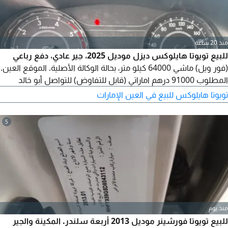
منذ 20 ساعة
للبيع تويوتا هايلوكس ديزل موديل 2025، جير عادي، دفع رباعي
(فور ويل) ماشي 64000 كيلو متر، بحالة الوكالة الأصلية. الموقع العين.
المطلوب 91000 درهم اماراتي (قابل للتفاوض) للتواصل أبو خالد
تويوتا هايلوكس للبيع في العين الإمارات
5
منذ يوم
للبيع تويوتا فورشينر موديل 2013 أربعة سلندر. المكينة والجير