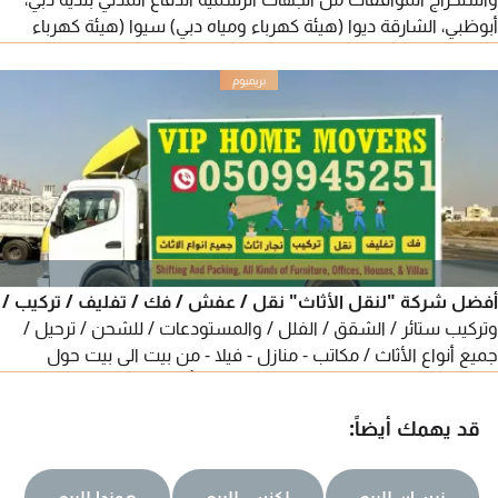
أبوظبي، الشارقة ديوا (هيئة كهرباء ومياه دبي) سيوا (هيئة كهرباء
ومياه الشارقة) التعامل مع المطورين الرئيسيين مثل اعمار ونخيل.
إجراء تعديلات تصميمية أو تقديم استشارات فنية على المخططات.
سرعة في انجاز المعاملات أسعار منافسة خبرة طويلة وكفاءة عالية
أفضل شركة "لنقل الأثاث" نقل / عفش / فك / تفليف / تركيب /
وتركيب ستائر / الشقق / الفلل / والمستودعات / للشحن / ترحيل /
جميع أنواع الأثاث / مكاتب - منازل - فيلا - من بيت الى بيت حول
الامارات شغل مع الضمان - الأثاث يتحرك بأمان والعناية
قد يهمك أيضاً:
نيسان للبيع
لكزس للبيع
هوندا للبيع