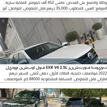
وكالة والصبغ على الفحص. ماشي 452 ألف كيلومتر. الملكية سارية.
الموقع: العين. المطلوب 35,000 درهم قابل للتفاوض. للتواصل: أبو
خالد.
5
منذ 9 أيام
تويوتا فورتشنر EXR V4 2.5L فول اوبشن موديل
2022 مواصفات خليجية، المالك الأول، دهان أصلي. السعر درهم
اماراتي قابل للتفاوض. المسافة المقطوعة 88000 كم. المواصفات
أوتوماتيك، مكيف، AUX، مشغل أقراص CD، مثبت سرعة، ذراع ناقل
حركة جلدي، عداد المسافة، راديو، أضواء نهارية، LED، كشافات ضباب
(أمامية فقط) مصابيح هالوجين أمامية، نوافذ كهربائية (أمامية
وخلفية) مزيل الضباب عن الزجاج، مسند ذراع وسطي، قفل مركزي