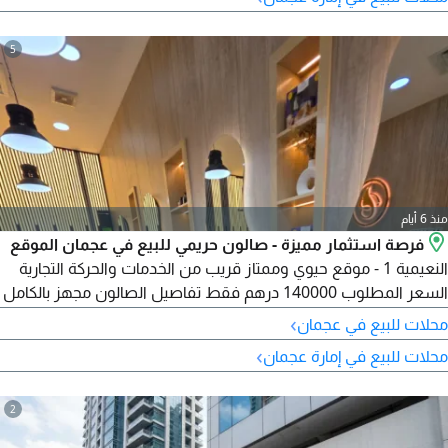
البيع 85000 درهم قابل للتفاوض. فرصة مثالية للراغبين في بدء
مشروع ناجح بدخل قائم.
5
منذ 6 أيام
فرصة استثمار مميزة - صالون حريمي للبيع في عجمان الموقع
النعيمية 1 - موقع حيوي وممتاز قريب من الخدمات والحركة التجارية
السعر المطلوب 140000 درهم فقط تفاصيل الصالون مجهز بالكامل
وجاهز للتشغيل الفوري دون أي مصاريف اضافية الصالون على دورين
›
محلات للبيع في عجمان
بمساحة مناسبة للتوسع وتنظيم العمل عدد 4 كراسي تصفيف شعر
›
محلات للبيع في إمارة عجمان
عدد 4 كراسي بديكير ومنيكير عدد 1 كرسي هير فاشن غرفة خاصة
للحمام المغربي غرفة ميكب مستقلة غرفة مخصصة
2