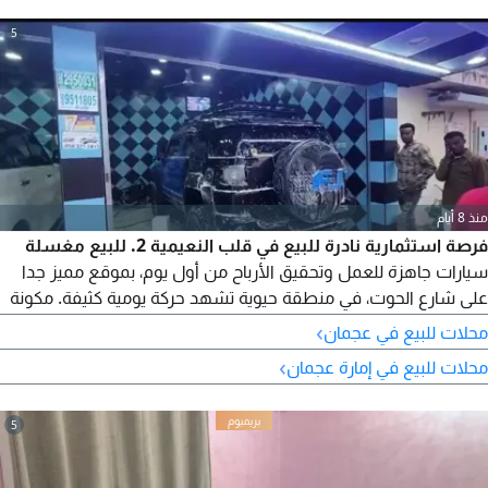
5
منذ 8 أيام
فرصة استثمارية نادرة للبيع في قلب النعيمية 2. للبيع مغسلة
سيارات جاهزة للعمل وتحقيق الأرباح من أول يوم، بموقع مميز جدا
على شارع الحوت، في منطقة حيوية تشهد حركة يومية كثيفة. مكونة
من بابين. موقع استراتيجي يجذب العملاء باستمرار. دخل يومي يتراوح
›
محلات للبيع في عجمان
بين 700 الى 1100 درهم. إيجار سنوي منخفض جدا 20000 درهم
›
محلات للبيع في إمارة عجمان
فقط. تشمل الرخصة التجارية وجميع المعدات والأغراض. جاهزة
للتشغيل الفوري دون أي مصاريف اضافية
5