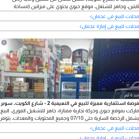
ثابتين، وجاهز للشتغل. موقع حيوي يحتوي على ميزانين (مساحة
اضافية مفيدة) براند معروف وقاعدة عملاء جاهزة يشمل البضاعة +
›
محلات للبيع في عجمان
كامل التجهيزات + الرخصة بحاجة للتجديد مع سعر إيجار مغري
›
محلات للبيع في إمارة عجمان
5
منذ 6 أيام
فرصة استثمارية مميزة للبيع في النعيمية 2 - شارع الكويت. سوبر
ماركت بموقع حيوي وحركة تجارية ممتازة، جاهز للتشغيل الفوري. البيع
يشمل الرخصة السارية حتى 07/10 وجميع المحتويات والمعدات. يتوفر
في المحل ماكينة قهوة، ماكينة رصيد، وماكينة دفع إلكتروني، مما
›
محلات للبيع في عجمان
يجعله مشروعًا متكاملًا. الإيجار السنوي 28000 درهم فقط، وسعر
›
محلات للبيع في إمارة عجمان