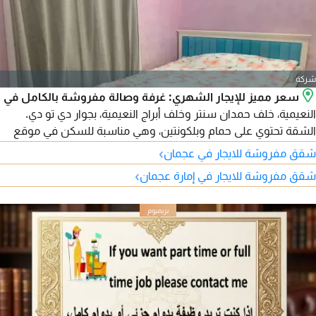
شركة
سعر مميز للإيجار الشهري: غرفة وصالة مفروشة بالكامل في
النعيمية، خلف حمدان سنتر وخلف أبراج النعيمية، بجوار دي تو دي.
الشقة تحتوي على حمام وبلكونتين، وهي مناسبة للسكن في موقع
حيوي وقريب من الخدمات. الإيجار 2800 درهم شامل جميع الفواتير،
›
شقق مفروشة للايجار في عجمان
والتأمين 500 درهم مسترد عند الخروج.
›
شقق مفروشة للايجار في إمارة عجمان