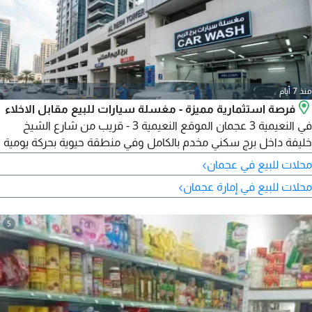
منذ 7 أيام
فرصة استثمارية مميزة - مغسلة سيارات للبيع مقابل الاخلاء
في النعيمية 3 عجمان الموقع النعيمية 3 - قريب من شارع الشيخ
خليفة داخل برج سكني مخدم بالكامل وفي منطقة حيوية بحركة يومية
ممتازة - تفاصيل النشاط مغسلة سيارات قائمة وجاهزة للعمل -
›
محلات للبيع في عجمان
محلين كورنر بواجهة مميزة - مساحة تقريبية 60 متر (حوالي 650 قدم)
›
محلات للبيع في إمارة عجمان
موقع ممتاز يجذب العملاء بشكل مستمر - تفاصيل الرخصة والإيجار
الرخصة سارية ويتبقى بها حوالي 9
5