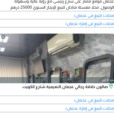
عجمان موقع ممتاز على شارع رئيسي مع رؤية عالية وسهولة
الوصول. محلا مغسلة متاحان للبيع الإيجار السنوي 25000 درهم
اماراتي سعر البيع 30000 درهم اماراتي فرصة رائعة للمستثمرين أو أي
›
محلات للبيع في عجمان
شخص يرغب في بدء عمل جاهز في موقع حيوي. لمزيد من التفاصيل
›
محلات للبيع في إمارة عجمان
والمعاينة
3
منذ 8 أيام
صالون حلاقة رجالي عجمان النعيمية شارع الكويت
›
محلات للبيع في عجمان
›
محلات للبيع في إمارة عجمان