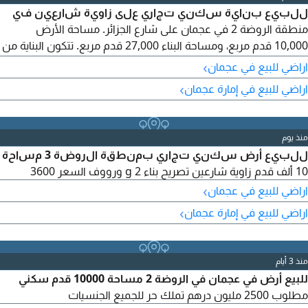
للبيع بناية سكني تجاري على زاوية شارعين في
منطقة الروضة 2 في عجمان على شارع الجزائر. مساحة الأرض
10,000 قدم مربع، ومساحة البناء 27,000 قدم مربع. تتكون البناية من
طابقين ورُوف، والتصريح G+2+R. تحتوي على 11 محلًا تجاريًا، و30
›
اراضي للبيع في عجمان
شقة، ومصعدين، وتكييف مركزي. مواصفات الشقق: 16 شقة غرفة
›
اراضي للبيع في إمارة عجمان
وصالة، 6 شقق غرفتين وصالة، و8 استوديوهات. عمر البناية 9
سنوات. الدخل السنوي 970,000 درهم. السعر 10,500,000 درهم
قابل للتفاوض. تملك حر لجميع الجنسيات.
منذ يوم
للبيع أرض سكني تجاري بمنطقة الروضة 3 مساحة
10 ألف قدم زاوية شارعين تصريح بناء g 2 ورووف السعر 3600
›
اراضي للبيع في عجمان
›
اراضي للبيع في إمارة عجمان
منذ 3 أيام
للبيع أرض في عجمان في الروضة 2 مساحة 10000 قدم سكني
مطلوب 2500 مليون درهم تملك حر للجميع الجنسيات