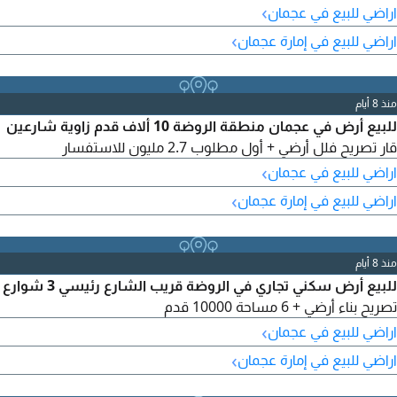
قابل للتفاوض موقع الأرض Commercial land for sale on two
›
اراضي للبيع في عجمان
streets In Al Rawda 3، Khartum Main Street Land area 4000
›
اراضي للبيع في إمارة عجمان
square feet Two street corner Ground permit + fir
منذ 8 أيام
للبيع أرض في عجمان منطقة الروضة 10 ألاف قدم زاوية شارعين
قار تصريح فلل أرضي + أول مطلوب 2.7 مليون للاستفسار
›
اراضي للبيع في عجمان
›
اراضي للبيع في إمارة عجمان
منذ 8 أيام
للبيع أرض سكني تجاري في الروضة قريب الشارع رئيسي 3 شوارع
تصريح بناء أرضي + 6 مساحة 10000 قدم
›
اراضي للبيع في عجمان
›
اراضي للبيع في إمارة عجمان