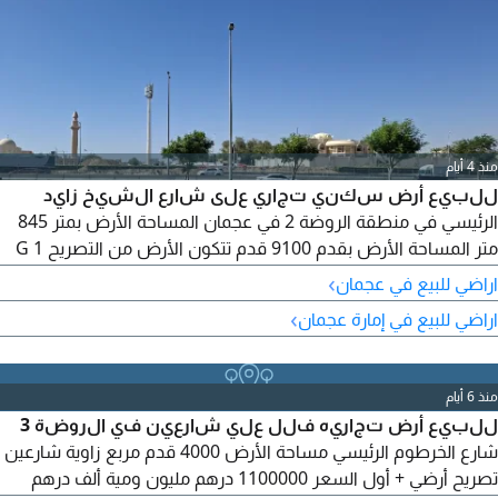
منذ 4 أيام
للبيع أرض سكني تجاري على شارع الشيخ زايد
الرئيسي في منطقة الروضة 2 في عجمان المساحة الأرض بمتر 845
متر المساحة الأرض بقدم 9100 قدم تتكون الأرض من التصريح G 1
السعر 5250000 مليون قابل التفاوض تملك حر لجميع الجنسيات
›
اراضي للبيع في عجمان
›
اراضي للبيع في إمارة عجمان
منذ 6 أيام
للبيع أرض تجاريه فلل علي شارعين في الروضة 3
شارع الخرطوم الرئيسي مساحة الأرض 4000 قدم مربع زاوية شارعين
تصريح أرضي + أول السعر 1100000 درهم مليون ومية ألف درهم