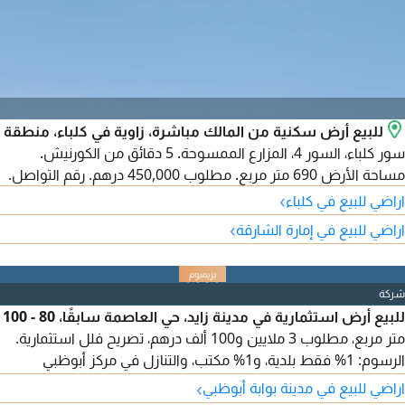
للبيع أرض سكنية من المالك مباشرة، زاوية في كلباء، منطقة
سور كلباء، السور 4، المزارع الممسوحة. 5 دقائق من الكورنيش.
مساحة الأرض 690 متر مربع. مطلوب 450,000 درهم. رقم التواصل.
›
اراضي للبيع في كلباء
›
اراضي للبيع في إمارة الشارقة
شركة
للبيع أرض استثمارية في مدينة زايد، حي العاصمة سابقًا، 80 - 100
متر مربع، مطلوب 3 ملايين و100 ألف درهم، تصريح فلل استثمارية.
الرسوم: 1% فقط بلدية، و1% مكتب، والتنازل في مركز أبوظبي
العقاري.
›
اراضي للبيع في مدينة بوابة أبوظبي