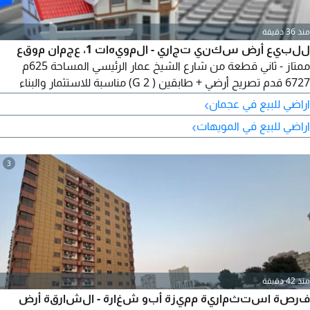
منذ 36 دقيقة
للبيع أرض سكني تجاري - المويهات 1، عجمان موقع
ممتاز - ثاني قطعة من شارع الشيخ عمار الرئيسي المساحة 625م
6727 قدم تصريح أرضي + طابقين ( G 2) مناسبة للاستثمار والبناء
السكني التجاري المطلوب 2200000 درهم فرصة مميزة في موقع
›
اراضي للبيع في عجمان
استراتيجي للمستثمرين
›
اراضي للبيع في المويهات
3
منذ 42 دقيقة
فرصة استثمارية مميزة أبو شغارة - الشارقة أرض