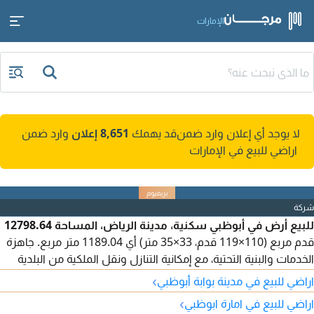
الإمارات
لا يوجد أي إعلان وارد ضمن
قد يهمك
8,651 إعلان
وارد ضمن
اراضي للبيع في الإمارات
شركة
للبيع أرض في أبوظبي سكنية، مدينة الرياض، المساحة 12798.64
قدم مربع (110×119 قدم، 33×35 متر) أي 1189.04 متر مربع. جاهزة
الخدمات والبنية التحتية، مع إمكانية التنازل ونقل الملكية من البلدية
مباشرة. حوض 135، الأرض مساحتها كبيرة، وهي ثاني قطعة من
›
اراضي للبيع في مدينة بوابة أبوظبي
الزاوية. المطلوب 2 مليون و550 ألف درهم، قابلة للتفاوض. التنازل
›
اراضي للبيع في امارة ابوظبي
فقط للإماراتيين.