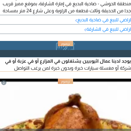
منطقة الحوشي - ضاحية البديع في إمارة الشارقة، بموقع مميز قريب
جدا من الحديقة وثالث قطعة من الزاوية وعلى شارع 24 متر بمساحة
2745 قدم مربع. تملك حر للعرب. السعر الكلي 680000 درهم تصريح
›
اراضي للبيع في ضاحية البديع
البناء أرضي + أول + 50% من الرووف. الدفعة الأولى 190900 درهم
›
اراضي للبيع في الشارقة
القسط 54900 درهم كل 4 أشهر. لمزيد من التفاصيل، تواصل معنا
يوجد لدينا عمال اثيوبيين يشتغلون في المزارع أو في عزبة أو في
شركة أو مغسلة سيارات خبرة وبدون خبرة لمن يرغب التواصل
2