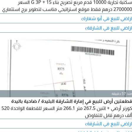
سكنية تجارية 10000 قدم مربع تصريح بناء G 3P + 15 السعر
2700000 درهم فقط موقع استراتيجي مناسب لتطوير برج استثماري
بعائد متميز. للتفاصيل والمعاينة اتصل بنا
›
اراضي للبيع في أبو شغارة
›
اراضي للبيع في الشارقة
منذ 57 دقيقة
قطعتين أرض للبيع في إمارة الشارقة البليدة / ضاحية باليدة
كورنر أرضي + اثنين 267.5 متر 266.1 متر السعر للقطعة الواحدة 520
ألف درهم قابل للتفاوض
›
اراضي للبيع في الشارقة