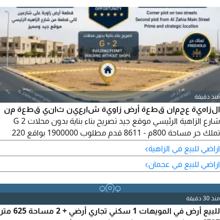
منذ دقيقة
الزاهية عجمان قطعة أرض زاوية شارعين ثاني قطعة من
شارع الزاهية الرئيسي موقع جيد تصريح بناء بناية بدون محلات G 2
تملك حر مساحة 800م - 8611 قدم مطلوب 1900000 بواقع 220
درهم للقدم غير شامل الرسوم
›
اراضي للبيع في الزاهية
›
اراضي للبيع في عجمان
منذ 30 دقيقة
للبيع أرض في المويهات 1 سكني تجاري أرضي + 2 مساحة 625 متر