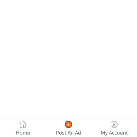
رخصة سارية، مساحة
universities,
جيدة جدا، فيه طلاب
tourist
والحركة التعليمية
destinations,
سارية، صفحة
parties, and
سوشيال ميديا
special occasions.
وويب سايت
Ready for
بالاضافة لحساب
Partnership &
بنكي اتصل واسأل
Investment A
أكثر
Unique Business
Opportunity for
Entrepreneurs
and Investors
Opportunity
Highlights Fully
licensed food
truck, ready for
immediate
operation.
Home
Post An Ad
My Account
Modern, high -