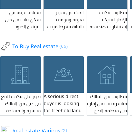
year Ibrahim
parking Fantastic
تضفي رحابة وفخامة
suitable for
مطلوب مكتب
ابحث عن سرير
محتاجة غرفة في
Elobeid me K real
location asking
على المكان. أما
garden or
للإيجار لشركة
بغرفة وموقف
سكن بنات في دبي
estate Brokers
price 220000 per
children’ play
لقوز 1
استشارات هندسيه
بالبناية بشرط قريب
البرشاء الجنوب
year Ibrahim
area
مساحة لا تقل عن
من منطقة وأدى
Elobeid me K real
50م
الصفا
estate Brokers
B
To Buy Real estate
(66)
م
بدور على مكتب للبيع
A serious direct
مطلوب من المالك
في دبي من المالك
buyer is looking
مباشرة بيت في إمارة
مباشرة والمساحة
for freehold land
دبي منطقة البدع
مش كبيرة
across the UAE.
بسعر مناسب الرجاء
We have a direct
ارسال الخارطة
Real estate Various
(2)
buyer ready to
والمواصفات على