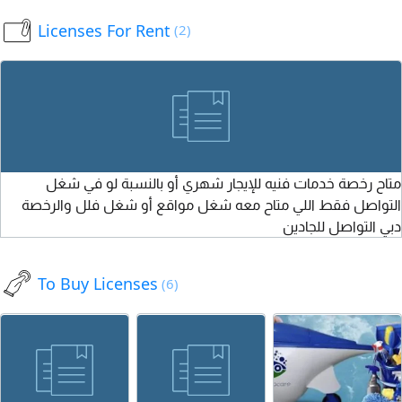
A unique
عنها
و7 كوته غير مسجل
Licenses For Rent
(2)
opportunity to
عليها أي عامل ولا
own a
أي التزامات ومسجله
commercial
بالضريبة للبيع بسعر
contracting
60 ألف درهم قابل
license in Dubai,
للتفاوض تواصل
ready for
ownership
متاح رخصة خدمات فنيه للإيجار شهري أو بالنسبة لو في شغل
transfer. Ready
التواصل فقط اللي متاح معه شغل مواقع أو شغل فلل والرخصة
for transfer and
دبي التواصل للجادين
suitable for
starting your
business
To Buy Licenses
(6)
immediately.
Serious buyers
only. For contact