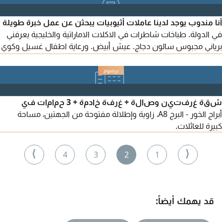
أنا مندوب يوجد لدينا عاملات أثيوبيات يبحثن عن عمل خبرة طويلة
في الدولة. طباخات شاطرات في الاكلات الاماراتية والخليجية يعرفني
برياني مجبوس سالون دجاج. عيش أبيض. ورعاية اطفال غسيل وكوي
ملابس. ورعاية كبار السن وأصحاب الهمم. أيضا يوجد عاملات فيزا
زيارة أول مرة في الدولة. أمينات وموثوق بهم
شقة غرفتين وصالة + غرفة خادمة + 3 حمامات في
أبراج الخور - البرج A8، زاوية وإطلالة مفتوحة من الجهتين، مساحة
كبيرة للعائلات.
⟩
⟨
4
3
2
1
قد يهمك أيضاً: