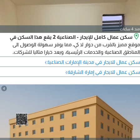
منذ 4 ساعات
سكن عمال كامل للإيجار - الصناعية 2 يقع هذا السكن في
موقع مميز بالقرب من دوار لا كي، مما يوفر سهولة الوصول الى
المناطق الصناعية والخدمات الرئيسية، ويعد خيارا مثاليا للشركات.
تفاصيل العقار اجمالي عدد الغرف 100 غرفة سعة الغرفة 8 أشخاص
›
سكن عمال للايجار في مدينة الإمارات الصناعية
كامب كامل متاح للإيجار لشركة واحدة السعر 3000 درهم للغرفة
›
سكن عمال للايجار في إمارة الشارقة
مميزات الموقع قريب من الطرق الرئيسية سهولة حركة الباصات
والتنقل محيط خدمي متكامل السكن مناسب للشركات
4