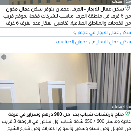
منذ 4 ساعات
سكن عمال للإيجار - الجرف، عجمان يتوفر سكن عمال مكون
من 6 غرف في منطقة الجرف، مناسب للشركات فقط، بموقع قريب
من الخدمات والمناطق الصناعية. تفاصيل العقار عدد الغرف 6 غرف
سعة الغرفة 6 أشخاص غير شامل الخدمات الحالة سيكون جاهز خلال
›
سكن عمال للايجار في عجمان
يومين السعر 122000 درهم اجمالي مناسب للشركات وجاهز
›
سكن عمال للايجار في عجمان الصناعية
للتشغيل القريب
3
منذ 4 ساعات
متاح بارتشنات شباب بدءا من 900 درهم وسراير في غرفة
عادية وماستر 600 / 650 شقة شباب أول ساكن في الروضة 3 قريب
من القبائل ومن نستو وسفير وأسواق الامارات ومن شارع الشيخ