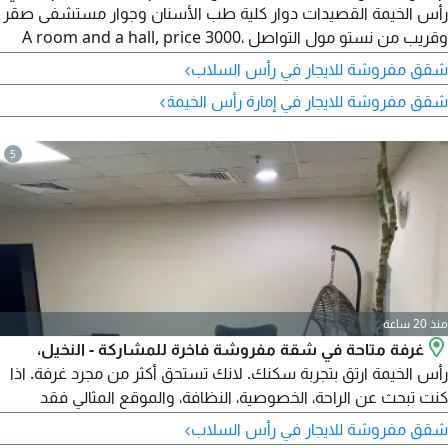
رأس الخيمة القصيدات دوار كلية طب الأسنان وجوار مستشفى صقر
وقريب من نستو مول التواصل A room and a hall, price 3000،
fully furnished, in Ras Al-Khaimah, Al Qusaidat, College of
›
شقق مفروشة للايجار في رأس السلاب
Dentistry roundabout, next to Saqr Hospital, and close to
›
شقق مفروشة للايجار في إمارة رأس الخيمة
Nesto Mall. Contact
5
منذ 20 ساعة
غرفة متاحة في شقة مفروشة فاخرة للمشاركة - النخيل،
رأس الخيمة ارتق بتجربة سكنك. لانك تستحق أكثر من مجرد غرفة. اذا
كنت تبحث عن الراحة، الخصوصية، النظافة، والموقع المثالي فقد
وجدت المكان المناسب. نوفر لك فرصة استثنائية للإقامة في شقة
›
شقق مفروشة للايجار في رأس السلاب
مفروشة فاخرة للمشاركة في منطقة النخيل - رأس الخيمة حيث