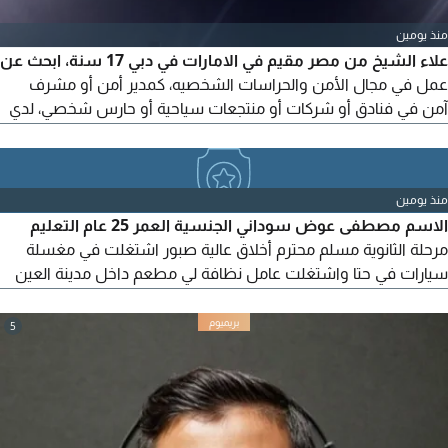
منذ يومين
علاء الشيخ من مصر مقيم في الامارات في دبي 17 سنة، ابحث عن
عمل في مجال الأمن والحراسات الشخصيه، كمدير أمن أو مشرف
آمن في فنادق أو شركات أو منتجعات سياحية أو حارس شخصي، لدي
خبرة في مجال الأمن والحراسات الشخصيه في مصر والامارات 20
سنة، شكرا جزيلا
منذ يومين
الاسم مصطفى عوض سوداني الجنسية العمر 25 عام التعليم
مرحلة الثانوية مسلم محترم أخلاق عالية صبور اشتغلت في مغسلة
سيارات في حتا واشتغلت عامل نظافة لي مطعم داخل مدينة العين
واشتغلت ترتيب مخيمات شتوية في دبي واشتغلت في الهجن
واشتغلت عامل مقولات في دبي والحين بدون عمل محتاج لي عمل
5
ضروري معي إقامة سارية المفعول بدور علي أي شغل عامل مزرعة
أو أي شغل حاليا في أبوظبي بدون سكن