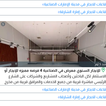
قريب من جميع الخدمات والمرافق سهولة دخول وخروج الشاحنات
›
قاعات للايجار في مدينة الإمارات الصناعية
والمركبات مناسب لجميع الأنشطة التجارية والتخزينية ميزانين تصميم
›
قاعات للايجار في إمارة الشارقة
عصري وتشطيب مودرن تكيف مركزي مكاتب لتيسير الأعمال كهرباء
3 فاز مساحة 15000 قدم مجهزة لمعارض السيارات وقطع الغيارات
5
منذ 5 أيام
للإيجار السنوي معرض في الصناعية 4 فرصه مميزه للإيجار أو
الاستثمار لكل الباحثين وأصحاب المشاريع والشركات علي الشارع
الرئيسي مباشرة قريبة من جميع الخدمات والمرافق قريبة من مخرج
دبي وعجمان وباقي امارات الدولة مساحة 7500 قدم كهرباء 3 فاز
›
قاعات للايجار في مدينة الإمارات الصناعية
ومناسب جدا للأنشطة مناسبة لجميع الأنشطة التجاريه والتخزينية
›
قاعات للايجار في إمارة الشارقة
تصلح معارض للسيارات ميزانين وتكيف مركزي مكاتب لنيسير الأعمال
تصميمات عصريه وتشطيبات مودرن ذو بنية تحية ممتازة