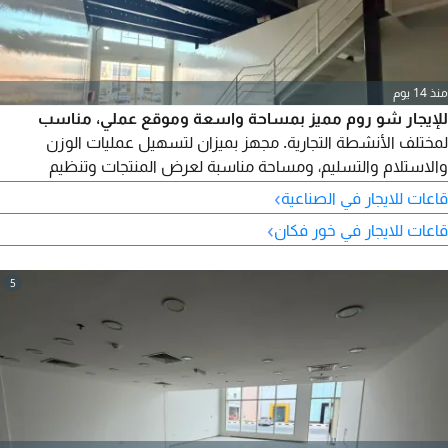
منذ 14 يوم
للإيجار شو روم مميز بمساحة واسعة وموقع عملي، مناسب
لمختلف الأنشطة التجارية. مجهز بميزان لتسهيل عمليات الوزن
والاستلام والتسليم، ومساحة مناسبة لعرض المنتجات وتنظيم
البضائع. مناسب للمعارض، شركات التجارة، المعدات، مواد البناء
›
قاعات للايجار في الصناعية
والأنشطة الصناعية. فرصة ممتازة لأصحاب الأعمال الباحثين عن
›
قاعات للايجار في خور فكان
موقع جاهز وعملي
5