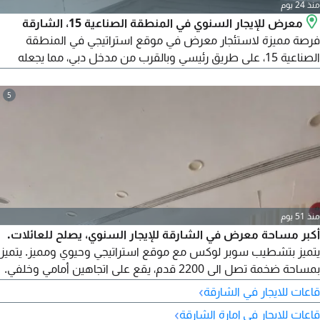
منذ 24 يوم
معرض للإيجار السنوي في المنطقة الصناعية 15، الشارقة
فرصة مميزة لاستئجار معرض في موقع استراتيجي في المنطقة
الصناعية 15، على طريق رئيسي وبالقرب من مدخل دبي، مما يجعله
مناسبا لمختلف الأنشطة التجارية. التفاصيل المساحة 2500 قدم مربع
الموقع المنطقة الصناعية 15 - على طريق رئيسي طابق نصفي
5
الكهرباء 30 كيلوواط دورة مياه متوفرة مخزن صغير مناسب لأي
نشاط تجاري المميزات موقع متميز بالقرب من مدخل دبي سهولة
الوصول
منذ 51 يوم
أكبر مساحة معرض في الشارقة للإيجار السنوي، يصلح للعائلات.
يتميز بتشطيب سوبر لوكس مع موقع استراتيجي وحيوي ومميز. يتميز
بمساحة ضخمة تصل الى 2200 قدم، يقع على اتجاهين أمامي وخلفي.
يتميز بالقرب من مخرج دبي ومنطقة حيوية. يقع بالقرب من مطعم
›
قاعات للايجار في الشارقة
وحلويات نجمة لاهور ومؤسسة الشارقة للفنون. تتميز المنطقة
›
قاعات للايجار في إمارة الشارقة