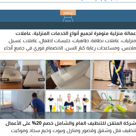
بالهدوء والنظافة ونظام أمن كامل مراقب بالكاميرات على مدار اليوم.
الصيانة على المالك. تسهيلات في السداد
عمالة منزلية متوفرة لجميع أنواع الخدمات المنزلية. عاملات
منزليات، عاملات نظافة، طاهيات، جليسات اطفال، عاملات غسيل
ملابس، ومساعدات رعاية كبار السن. الانضمام فوري في جميع أنحاء
الامارات العربية المتحدة
2
شركة المتقن للتنظيف العام والشامل خصم 20% على الأعمال
تنظيف فلل وشقق وقصور ومنازل وبيوت وخيم سجاد وموكيت