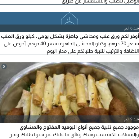
أبوظبي للطلب والاستفسار عن طريق
منذ 6 أيام
أوفر لكم ورق عنب ومحاشي جاهزة بشكل يومي. كيلو ورق العنب
بسعر 70 درهم، وكيلو المحاشي الجاهزة بسعر 40 درهم. أحرص على
النظافة والترتيب لتلبية طلباتكم على مدار اليوم
5
منذ 9 أيام
موجود جميع تلبية جميع أنواع البوفيه المفتوح والمشاوي
والمقبلات الكبة سب وسك رقائق ما عليك غير تخبرنا طلبك ونحن