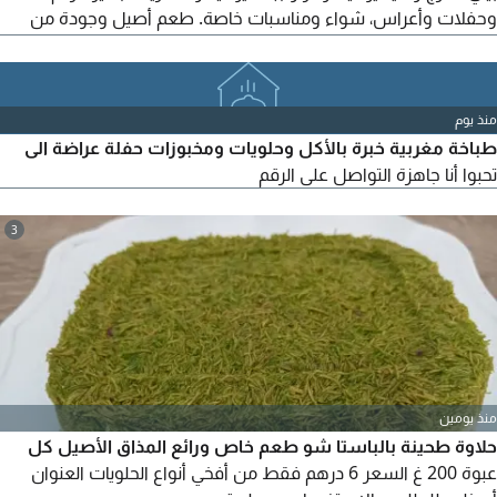
وحفلات وأعراس، شواء ومناسبات خاصة. طعم أصيل وجودة من
أول طبخة لآخر لقمة، مع خدمة توصيل لكل امارات الدولة. سواء كنت
لوحدك، مع العائلة، أو عندك مناسبة كبيرة، نهتم بكل التفاصيل
ونوصلك الأكل ساخن وفي وقته. جربنا مرة، وتصبح من عملائنا
منذ يوم
الدائمين
طباخة مغربية خبرة بالأكل وحلويات ومخبوزات حفلة عراضة الى
تحبوا أنا جاهزة التواصل على الرقم
3
منذ يومين
حلاوة طحينة بالباستا شو طعم خاص ورائع المذاق الأصيل كل
عبوة 200 غ السعر 6 درهم فقط من أفخي أنواع الحلويات العنوان