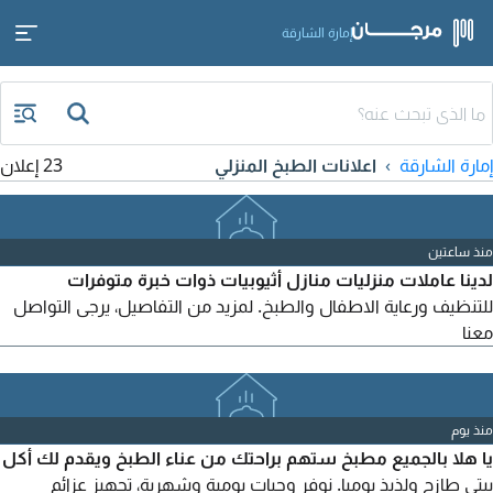
إمارة الشارقة
إمارة الشارقة
اعلانات الطبخ المنزلي
23 إعلان
منذ ساعتين
لدينا عاملات منزليات منازل أثيوبيات ذوات خبرة متوفرات
للتنظيف ورعاية الاطفال والطبخ. لمزيد من التفاصيل، يرجى التواصل
معنا
منذ يوم
يا هلا بالجميع مطبخ ستهم براحتك من عناء الطبخ ويقدم لك أكل
بيتي طازج ولذيذ يوميا. نوفر وجبات يومية وشهرية، تجهيز عزائم