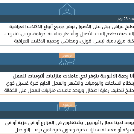
والشيش برك واليلنجي والبرك وبرك الجبنة المورقة بالاضافة الى
باقات الطعام الصحي للرياضيين (تضخيم تنشيف تنحيف) للاستفسار
منذ 23 يوم
والطلب الاتصال على الرقم
طبخ عراقي بيتي على الأصول نوفر جميع أنواع الاكلات العراقية
الشهية بطعم البيت الأصيل وبأسعار مناسبة. دولمة، برياني، تشريب،
كبة، مرق بامية، تبسي، قوزي، ومحاشي وجميع الاكلات العراقية
الأخرى. يوجد اشتراك يومي وأسبوعي وشهري، مع امكانية تجهيز
الطلبات الخاصة والعزائم والمناسبات. أكل طازج ونظيف ومحضر
بعناية وبمكونات عالية الجودة. للطلب والاستفسار يرجى التواصل على
الخاص
أنا رحمة الاثيوبية يتوفر لدي عاملات منزليات أثيوبيات للعمل
بنظام الساعات واليوميات والشهر والعمل الدايم خبرة غسيل كوي
طبخ تنظيف رعاية اطفال ويوجد عاملات منزليات للعمل على الكفالة
كنترات
يوجد لدينا عمال اثيوبيين يشتغلون في المزارع أو في عزبة أو في
شركة أو مغسلة سيارات خبرة وبدون خبرة لمن يرغب التواصل