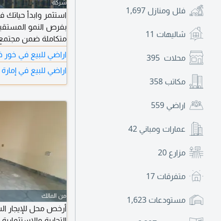
شركة
فلل ومنازل
1,697
استثمر وابدأ حياتك ف
بفرص النمو المستقبلي
شاليهات
11
متكاملة ضمن مجتمع 
الذيد (E88) و
اراضي للبيع في خور 
محلات
395
ضمن منطقة تشهد نموا
اراضي للبيع في إمارة 
الوجهات الاستثمارية
مكاتب
358
التصريح G 2 (أرضي
اراضي
559
عمارات ومباني
42
مزارع
20
متفرقات
17
من المالك
مستودعات
1,623
التجارية والاستثمار