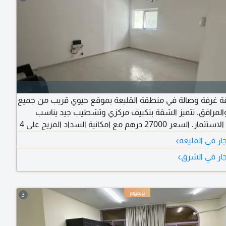
قة غرفة وصالة في منطقة القليعة بموقع حيوي قريب من جميع
المرافق. تتميز الشقة بتكييف مركزي وتشطيب جيد يناسب
السكن أو الاستثمار. السعر 27000 درهم مع امكانية السداد المريح على 4
فعات. فرصة مميزة لمن يبحث عن السكن براحة تواصل الآن لمعرفة
›
ار في القليعة
›
ار في الشرق
3