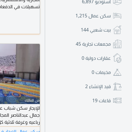
استوديو
6,897
تسهيلات في الدفعات، 
أمام البناية، قريب م
سكن عمال
1,215
مخرج دبي وعجمان.
بيت شعبي
144
مجمعات تجارية
45
عقارات دولية
0
مخيمات
0
قيد الإنشاء
2
قاعات
19
من المالك
رباعيه وغرفة ثلاثية 
منزلية تنظف الشقة ي
سكن عمال للايجار في