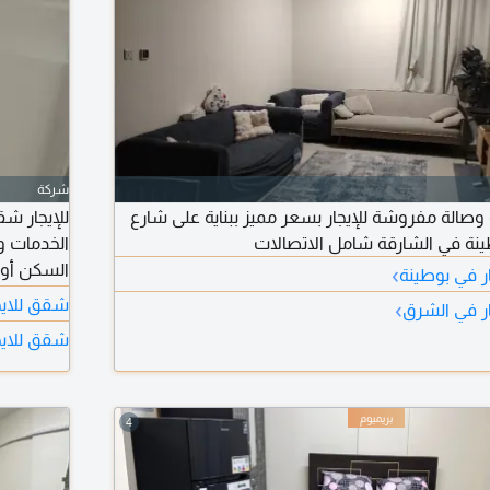
شركة
صالة مفروشة للإيجار بسعر مميز ببناية على شارع
للإيجار ش
نة في الشارقة شامل الاتصالات
الخدمات و
›
 في بوطينة
أو 6 د
شقق للايج
›
ر في الشرق
التفاصيل
شقق للايج
4