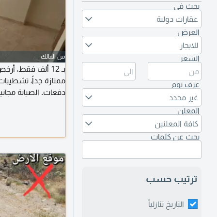
بحث في
عقارات دولية
العرض
للايجار
من المالك
السعر
بـ 12 ألف فقط، أ
عرف نوم
دفعات. الصيانة مجانية
غير محدد
أمام البناية، قريب م
المعلن
وعجمان.
كافة المعلنين
بحث عن كلمات
ترتيب حسب
التاريخ تنازلياً