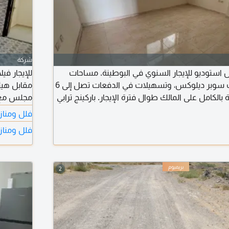
شركة
رخص استوديو للإيجار السنوي في البوطينة. مساحات
للإيجار في
ممتازة جداً، تشطيبات سوبر ديلوكس، وتسهيلات في الدفعات تصل إلى 6
 بالكامل على المالك طوال فترة الإيجار. باركينج ترابي
مجلس مع م
ن كل الخدمات، وقريب من اللولو، وعلى مخرج دبي
4 سيارات ومتوفر أيضا منطقة لجلسة خارجيه مطلوب 95 ألف درهم سنويا
فلل ومنازل
فلل ومنازل
2