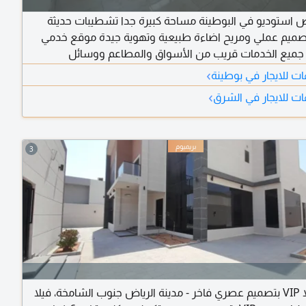
ص استوديو في البوطينة مساحة كبيرة جدا تشطيبات حديثة
ميم عملي ومريح اضاءة طبيعية وتهوية جيدة موقع خدمي
جميع الخدمات قريب من الأسواق والمطاعم ووسائل
 سهولة الوصول الى جميع المرافق سعر مميز جدا من أرخص
›
ت للايجار في بوطينة
الأسعار في المنطقة تسهيلات في الدفع على 4 أو 5 دفعات الإيجار
›
ت للايجار في الشرق
3
1. فيلا VIP بتصميم عصري فاخر - مدينة الرياض جنوب الشامخة، فيلا