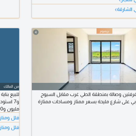
داخلي من 
›
 الشارقة
حارس - نظا
4
من المالك
وغرفتين وصالة بمنطقة الطي غرب مقابل السيوح
ق من دبي على شارع مليحة بسعر ممتاز ومساحات ممتازة
مليون و600 ألف
فلل ومنازل
فلل ومناز