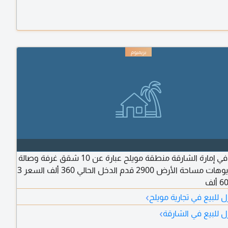
ضمن الفيلا مع شاور - الفيلا تحتوي على مصعد (ليفت) غرفة
م كاميرات - تكييف مركزي مطلوب 250 ألف
للبيع بناية في إمارة الشارقة منطقة مويلح عبارة عن 10 شقق غرفة وصالة
و7 استوديوهات مساحة الأرض 2900 قدم الدخل الحالي 360 ألف السعر 3
›
 للبيع في تجارية مويلح
›
ل للبيع في الشارقة