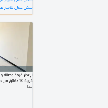
سكن عمال للايجار في
للإيجار غرفة وصالة 
قريبة 10 دقائ
جدا