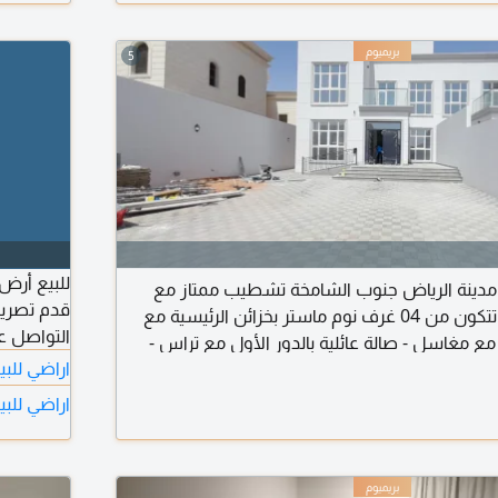
5
ر مدينة الرياض جنوب الشامخة تشطيب ممتاز مع
مدخل وحوش خاص تتكون من 04 غرف نوم ماستر بخزائن الرئيسية مع
التواصل ع
ع مغاسل - صالة عائلية بالدور الأول مع تراس -
اراضي للبي
ع ستور - غرفة خادمة - غرفة غسيل - حوش واسع
مطلوب 155 ألف سنويا شامل
اراضي للبي