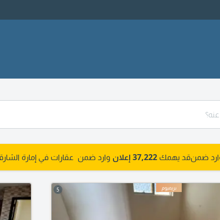
وارد ضمن
قد يهمك
37,222 إعلان
وارد ضمن عقارات في إمارة الشارقة
5