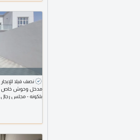
نصف فيلا للإيجا
بلكونه - مجلس رجال م
مطبخ رئيسي داخلي م
ومدخل خاص - بوابة الكترونية 