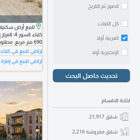
الصور ثم التاريخ
كل اللغات
للبيع أرض سكنية 
العربية أولا
690 متر مربع. مطلوب 450,000 درهم. رقم التواصل.
›
اراضي للبيع في كلباء
الإنجليزية أولا
اراضي للبيع في إمارة 
تحديث حاصل البحث
لائحة الاقسام
شقق
21,917
شقق مفروشة
2,216