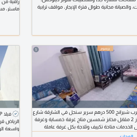
والصيانة مجانية طوال فترة الإيجار. مواقف ترابية
ماستر، مس
ن جميع الخدمات، بجوار مركز تخفيضات القبائل وعلى
- أبوظبي السعر 
5
للإيجار سكن شباب عرب شيرانج 500 درهم سرير سنجل في الشارقة شارع
جمال عبدالناصر المجاز 2 مقابل مخابز شمسين متاح غرفة خمساية وغرفة
كل الخدمات متاحة تكييف وثلاجة بكل غرفة عاملة
واسعة الر
وميا ما عدا الجمعة السعر شامل
›
 المجاز