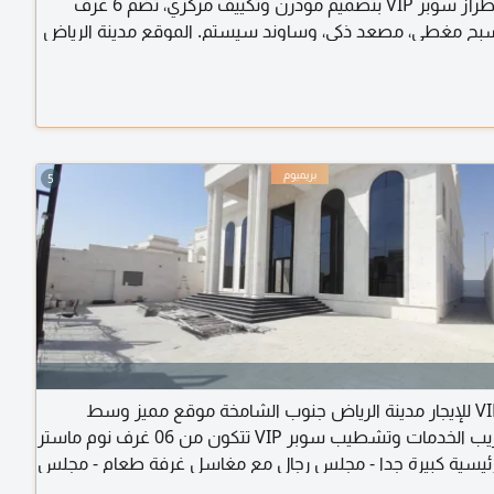
راقية من طراز سوبر VIP بتصميم مودرن وتكييف مركزي، تضم 6 غرف
بح مغطى، مصعد ذكي، وساوند سيستم. الموقع مدينة الرياض
مطلوب 220000 درهم سنويا
5
فيلا VIP للإيجار مدينة الرياض جنوب الشامخة موقع مميز وسط
الرياض قريب الخدمات وتشطيب سوبر VIP تتكون من 06 غرف نوم ماستر
ئيسية كبيرة جدا - مجلس رجال مع مغاسل غرفة طعام - مجلس
حريم مع مغاسل 2 صالة عائلية الموجودة بالدور الأول مغلقة - مسبح