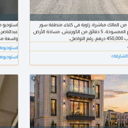
من المالك مباشرة، زاوية في كلباء، منطقة سور
كلباء، السور 4، المزارع الممسوحة. 5 دقائق من الكورنيش. مساحة الأرض
عبدالناصر،
واسعة مط
2700 درهم شامل انترنت فقط التأمين 500 درهم (مسترد عند الخروج)
استوديوها
›
الشارقة
استوديوها
4