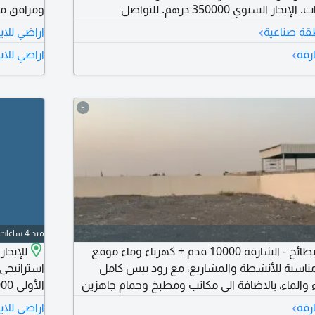
لحركة ودخول الشاحنات. الإيجار السنوي 350000 درهم. للتواصل
تصال.
السنوي 400000 درهم على 4 دفعات، للتواصل
›
طقة صناعية
اراضي للاي
›
رقة
اراضي للاي
5
منذ 4 ساعات
شبرا للإيجار في البطائح - الشارقة 10000 قدم + كهرباء وماء موقع
ناسبة للأنشطة والمشاريع، مع رود بيس كامل
استراتيجي 
 والماء، بالاضافة الى مكاتب ومطبخ وحمام جاهزين
للاستخدام. البطائح - الشارقة تفاصيل الشبرا مساحة الأرض 10000 قدم
درهم (شام
›
رقة
اراضي للاي