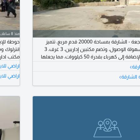
منذ 8 ساعات
حوطة للإيجار في الصجعة - الشارقة بمساحة 20000 قدم مربع، تتميز
بموقع زاوية مميز وسهولة الوصول، وتضم مكتبين إداريين، 3 غرف، 3
مطابخ و5 حمامات، بالإضافة إلى كهرباء بقدرة 50 كيلووات، مما يجعلها
مكتب اداري و2 حمام ومطبخ السعر المطلوب 0
 الصناعية والتجارية والتخزينية. الإيجار السنوي
›
اراضي للاي
رقة
›
اراضي للاي
ة الشارقة