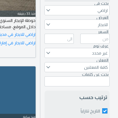
بحث في
اراضي
منذ 33 دقيقة
العرض
للايجار
داخل الموقع. مساحة
السعر
اراضي للايجار في مدين
اراضي للايجار في إمار
عرف نوم
غير محدد
المعلن
كافة المعلنين
بحث عن كلمات
ترتيب حسب
التاريخ تنازلياً
منذ ساعة