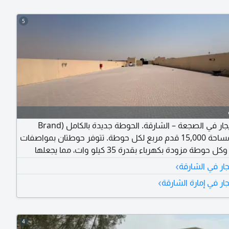
5
حوطة للإيجار في الصجعة – الشارقة. الحوطة جديدة بالكامل (Brand
New) وبمساحة 15,000 قدم مربع لكل حوطة. تتوفر حوطتان بمواصفات
متشابهة، وكل حوطة مزودة بكهرباء بقدرة 35 كيلو وات، مما يجعلها
مناسبة لمختلف الأنشطة الصناعية والتجارية والتخزينية. الإيجار 200,000
›
جار في الشارقة
درهم سنويًا لكل حوطة، مع إمكانية تفاوض بسيطة، والدفع على 4
›
جار في إمارة الشارقة
تواصل
4