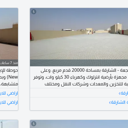
5
منذ 7 ساعات
حوطة للإيجار في الصجعة - الشارقة بمساحة 20000 قدم مربع، وعلى
شارع رئيسي مباشرة. مجهزة بأرضية انترلوك وكهرباء 30 كيلو وات، وتوفر
 للتخزين والمعدات وشركات النقل ومختلف
وقع مميز يسهل الوصول إليه وحركة الشاحنات.
›
رقة
اراضي للاي
›
ة الشارقة
اراضي للاي
دفعات. لل
5