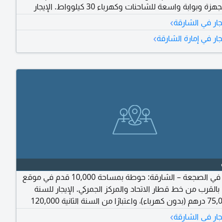
ومرافق مجهزة وبوابة واسعة للشاحنات وكهرباء 30 كيلوواط. الإيجار
›
جار في الشارقة
›
جار في إمارة الشارقة
للإيجار في الصجعة – الشارقة: حوطة بمساحة 10,000 قدم في موقع
بالقرب من خط قطار الاتحاد والمركز الجمركي. الإيجار للسنة
الأولى 75,000 درهم (بدون كهرباء)، واعتبارًا من السنة الثانية 120,000
ل الكهرباء). تسهيلات مريحة في الدفع. للتواصل.
›
جار في الشارقة