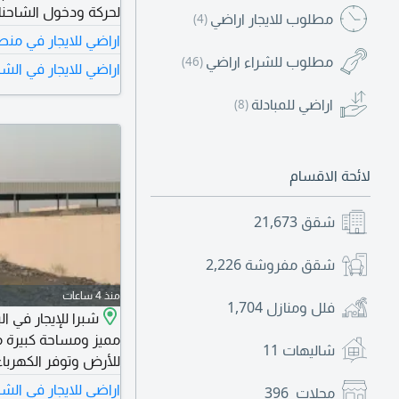
مطلوب للايجار اراضي
(4)
والاستفسار، يرجى الا
اراضي للايجار في من
مطلوب للشراء اراضي
(46)
اراضي للايجار في الشا
اراضي للمبادلة
(8)
لائحة الاقسام
شقق
21,673
شقق مفروشة
2,226
منذ 4 ساعات
فلل ومنازل
1,704
مميز ومساحة كبيرة م
شاليهات
11
للأرض وتوفر الكهرباء
اراضي للايجار في الشا
محلات
396