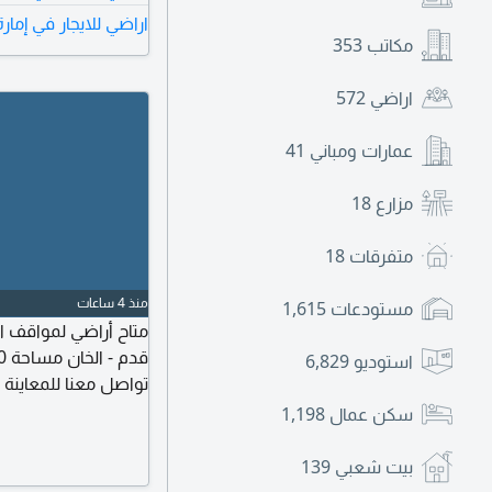
اراضي للايجار في إمار
مطبخ السعر السنوي 105000 دره
مكاتب
353
اراضي
572
عمارات ومباني
41
مزارع
18
متفرقات
18
منذ 4 ساعات
مستودعات
1,615
استوديو
6,829
تواصل معنا للمعاينة 
سكن عمال
1,198
بيت شعبي
139