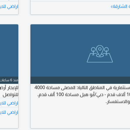
رود بيس كامل للأرض كهرباء وماء كهرباء 15 KW مكاتب جاهزة حمام
›
ة الشارقة
اراضي للاي
م
منذ 6 ساعات
متاح أراضي لمواقف استثمارية في المناطق التالية: المصلى مساحة 4000
قدم - الخان مساحة 10 آلاف قدم - دبي/أبو هيل مساحة 100 ألف قدم.
للتواصل
والاستفسار.
اراضي للاي
اراضي للاي