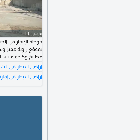
منذ 7 ساعات
مناسبة لمختلف الأنشطة
اراضي للايجار في الشا
340000 درهم. للتواصل.
اراضي للايجار في إمار