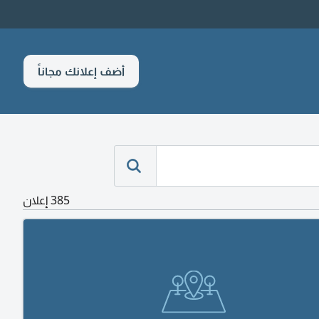
أضف إعلانك مجاناً
385 إعلان