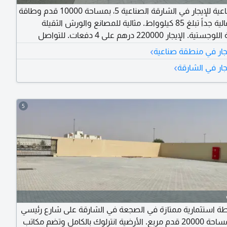
حَوْطَة صناعية للإيجار في الشارقة الصناعية 5، بمساحة 10000 قدم وطاقة
كهربائية عالية جداً تبلغ 85 كيلوواط. مثالية للمصانع والورش الثقيلة
والأنشطة اللوجستية. الإيجار 220000 درهم على 4 دفعات. للتواصل
›
يجار في منطقة صناعية
›
جار في الشارقة
5
وطة استثمارية ممتازة في الصجعة في الشارقة على شارع رئيسي
مباشرة بمساحة 20000 قدم مربع. الأرضية انترلوك بالكامل وتضم مكاتب