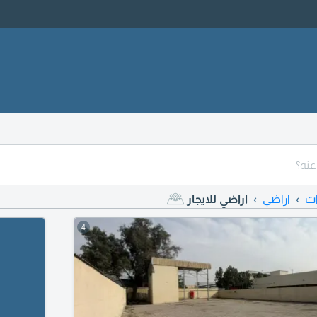
ات
اراضي
اراضي للايجار
4