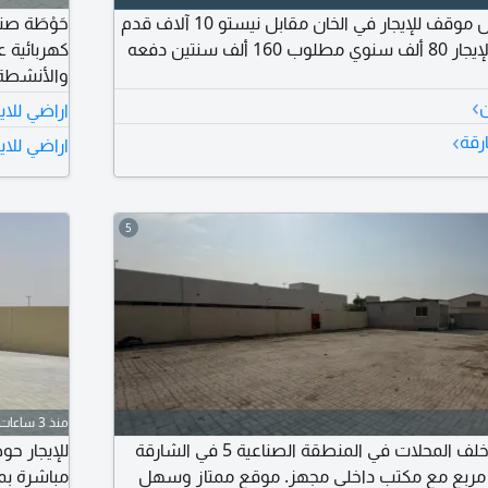
أرض موقف متاح أرض موقف للإيجار في الخان مقابل نيستو 10 آلاف قدم
عقد خمس سنوات الإيجار 80 ألف سنوي مطلوب 160 ألف سنتين دفعه
›
والمعاينة.
ن
اراضي للا
›
رقة
اراضي للاي
5
منذ 3 ساعات
للإيجار حوش صناعي خلف المحلات في المنطقة الصناعية 5 في الشارقة
للإيجار ح
 17000 قدم مربع مع مكتب داخلي مجهز. موقع ممتاز وسهل