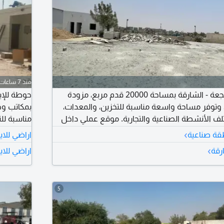
منذ 7 ساعات
حوطة للإيجار في الصجعة - الشارقة بمساحة 20000 قدم مربع، مزودة
كيلو وات، وتوفر مساحة واسعة مناسبة للتخزين، والمعدات،
بمكاتب وحم
ف الأنشطة الصناعية والتجارية. موقع عملي داخل
مناسبة لل
 سهولة حركة ودخول الشاحنات. الإيجار السنوي
منافس، الإيجار السنوي 0000
›
طقة صناعية
اراضي للاي
›
رقة
اراضي للاي
5