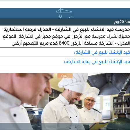
جاهز
منذ 20 يوم
مدرسة قيد الانشاء للبيع في الشارقة - العذراء فرصة استثمارية
مميزة لشراء مدرسة مع الأرض في موقع مميز في الشارقة. الموقع
العذراء - الشارقة مساحة الأرض 8400 قدم مربع التصميم أرضي
مخصص لرياض الاطفال أرضي + أول للمراحل الابتدائية والاعدادية
›
قيد الإنشاء للبيع في الشارقة
والثانوية توفير مواقف سيارات لكل فصل ملاعب ومساحات خارجية
›
قيد الإنشاء للبيع في إمارة الشارقة
بنسبة لا تقل عن 15% البيع شامل الأرض تملك للمواطنين أو
الخليجيين الوافد يمكنه التملك