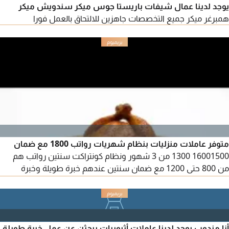
يوجد لدينا عمال شيفات باريستا جوس ميكر سندويش ميكر
همبرغر ميكر جميع التخصصات جاهزين للالتحاق بالعمل فورا
متوفر عاملات منزليات بنظام شهريات رواتب 1800 مع ضمان
16001500 1300 من 3 شهور ونظام كونتراكت سنتين رواتب هم
من 800 حتى 1200 مع ضمان سنتين عندهم خبرة طويلة وخبرة
تنظيف وطبخ ورعاية الاطفال وغسيل كوي ونرجو أن تتواصل معنا
أنا مندوب يوجد لدينا عاملات أثيوبيات يبحثن عن عمل خبرة طويلة