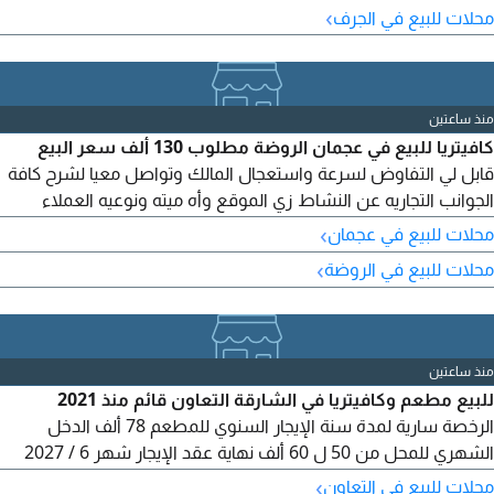
اليومي لمزيد من التفاصيل تواصل معي
›
محلات للبيع في الجرف
منذ ساعتين
كافيتريا للبيع في عجمان الروضة مطلوب 130 ألف سعر البيع
قابل لي التفاوض لسرعة واستعجال المالك وتواصل معيا لشرح كافة
الجوانب التجاريه عن النشاط زي الموقع وأه ميته ونوعيه العملاء
والدخل اليومي والأرباح ووالمعدات والتجهيزات وحالة الرخصة
›
محلات للبيع في عجمان
والموظفين والموردين
›
محلات للبيع في الروضة
منذ ساعتين
للبيع مطعم وكافيتريا في الشارقة التعاون قائم منذ 2021
الرخصة سارية لمدة سنة الإيجار السنوي للمطعم 78 ألف الدخل
الشهري للمحل من 50 ل 60 ألف نهاية عقد الإيجار شهر 6 / 2027
البيع شامل الرخصة وكل مشتملات المطعم مساحة المحل 450 قدم
›
محلات للبيع في التعاون