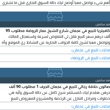
أهم شيء تواصل معيا أوضح ليك حالة السوق التجاري قبل ما تشتري
منذ ساعتين
كافيتريا للبيع في عجمان شارع الشيخ عمار الروضة مطلوب 95
ألف درهم سعر البيع قابل لي التفاوض لسرعة واستعجال المالك
وتواصل معيا لشرح كافة الجوانب التجاريه عن النشاط زي الموقع وأه
ميته ونوعيه العملاء والدخل اليومي والأرباح ووالمعدات والتجهيزات
›
محلات للبيع في عجمان
وحالة الرخصة والموظفين والموردين
›
محلات للبيع في الروضة
منذ ساعتين
صالون حلاقة رجالي للبيع في عجمان الجرف 1 مطلوب 90 ألف
درهن هقدم ليك كمستثمر شرح كامل عن حالة السوق وأيه هي
خطوات ومراحل التنازل عن الرخصة والمشروع المعروض للبيع
يشمل خلو عن الموقع والتجهيزات والرخصة والأهم الزبائن والدخل
›
محلات للبيع في عجمان