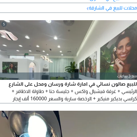
›
محلات للبيع في الشارقة
5
منذ 3 ساعات
للبيع صالون نسائي في امارة شارة ورسان ومحل على الشارع
الرئيسي + غرفة فيشيال واكس + جليسة حنا + طاولة الاظافر +
كراسي بديكير منيكير + الرخصة سارية والسعر 160000 ألف إيجار
السنوي 96000 ألف للتواصل + بوعلي
5