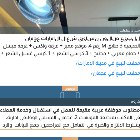
منذ 3 ساعات
للبيع صالون نسائي شغال الامارات عجمان
النعيمية 3 طابق M رقم 4، موقع مميز + غرفة واكس + غرفة فيشل
+ حمام مغربي + مطبخ + 3 كراسي الشعر + 1 كرسي غسيل الشعر +
2 كرسي بديكير منيكير + طاولة اظافر + رخصة سارية + السعر
›
محلات للبيع في مدينة الامارات
120000 درهم وإيجار المحل 40000 درهم سنوي، للتواصل أبو علي
›
محلات للبيع في عجمان
شركة
مطلوب موظفة عربية مقيمة للعمل في استقبال وخدمة العملاء
في المكتب بمنطقة المويهات 2، عجمان. المسمى الوظيفي ادارية.
يشترط الالتزام والخبرة في التعامل مع المراجعين، جمع البيانات، والرد
على استفسارات الجمهور. يجب على المتقدمة اتقان برامج
مايكروسوفت أوفيس (اكسل، وورد، وبوربوينت) وجميع استخدامات