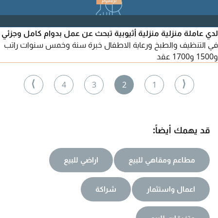
الحاسوب والانترنت بما في ذلك واتساب ومواقع التواصل الاجتماعي
مثل انستجرام. المؤهل الدراسي المطلوب بكالوريوس
لدي عاملة منزلية منزلية أثيوبية تبحث عن عمل بدوام كامل وجزئي
في التنظيف والطبخ ورعاية الاطفال خبرة سنة وخمس سنوات راتب
و1500 و1700 عقد
⟩
⟨
4
3
2
1
قد يهمك أيضاً:
مطاعم ومقاهي للبيع
اراضي للبيع
اعمال واستثمار
شراكة