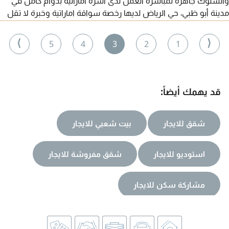
والسلوك جاهزة لمباشرة العمل لدى أسرة اماراتية بدوام كامل في
مدينة أبو ظبي، حي الرياض لديها رخصة سواقة اماراتية وخبرة لا تقل
عن 5 سنوات داخل الدولة. ترسل صورة هذا الاعلان والسيرة الذاتية
وصورة رخصة
⟩
⟨
5
4
3
2
1
قد يهمك أيضاً:
شقق للايجار
بيت شعبي للايجار
استوديو للايجار
شقق مفروشة للايجار
مشاركة سكن للايجار