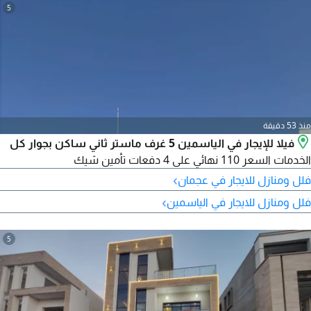
5
منذ 53 دقيقة
فيلا للإيجار في الياسمين 5 غرف ماستر ثاني ساكن بجوار كل
الخدمات السعر 110 نهائي على 4 دفعات تأمين شيك
›
فلل ومنازل للايجار في عجمان
›
فلل ومنازل للايجار في الياسمين
5