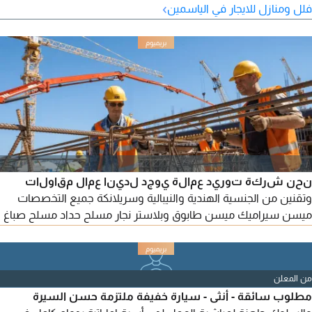
›
فلل ومنازل للايجار في الياسمين
نحن شركة توريد عمالة يوجد لدينا عمال مقاولات
وتقنين من الجنسية الهندية والنيبالية وسريلانكة جميع التخصصات
ميسن سيراميك ميسن طابوق وبلاستر نجار مسلح حداد مسلح صباغ
كهربائي بلم بر حداد ولدر 3G 4G 6G نجار فنيشر هلبر
من المعلن
مطلوب سائقة - أنثى - سيارة خفيفة ملتزمة حسن السيرة