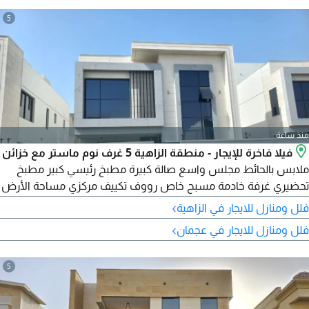
5
منذ ساعة
فيلا فاخرة للإيجار - منطقة الزاهية 5 غرف نوم ماستر مع خزائن
ملابس بالحائط مجلس واسع صالة كبيرة مطبخ رئيسي كبير مطبخ
تحضيري غرفة خادمة مسبح خاص رووف تكييف مركزي مساحة الأرض
3014 قدم مربع مساحة البناء 3500 قدم مربع الإيجار السنوي
›
فلل ومنازل للايجار في الزاهية
120000 درهم الدفع 4 دفعات التأمين شيك
›
فلل ومنازل للايجار في عجمان
5