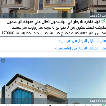
منذ 53 دقيقة
فيلا فاخره للإيجار في الياسمين تطل علي حديقة الياسمين
دايركت الفيلا تتكون من 3 طوابق 6 غرف مع رووف مع مسبح
مجلس كبير صالة كبيرة مطبخ كبير تشطيب فاخر جدا السعر 170000
علي أربع دفعات للتواصل
›
فلل ومنازل للايجار في عجمان
›
فلل ومنازل للايجار في الياسمين
5
منذ 59 دقيقة