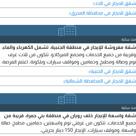
للتواصل، يرجى الاتصال
›
شقق للايجار في الحد
›
شقق للايجار في محافظة المحرق
منذ ساعة
شقة مفروشة للإيجار في منطقة الجنبية، تشمل الكهرباء والماء،
وقريبة من جميع الخدمات ومجمع الميركادو. تتكون من ثلاث غرف
نوم وصالة ومطبخ وحمامين ومواقف سيارات وبلكونة. اغتنم الفرصة،
الإيجار نهائي 250 دينار. فرصة ممتازة للعائلات. ملاحظة: ستكون
›
شقق للايجار في الجنبية
الشقة جاهزة في 15 أغسطس. للجادين فقط التواصل.
›
شقق للايجار في المحافظة الشمالية
منذ ساعة
شقة واسعة للإيجار خلف رويان في منطقة بني جمرة، قريبة من
جميع الخدمات. تتكون من غرفتي نوم واسعتين، حمامين، مطبخ، صالة
واسعة، وموقف سيارات. الإيجار 150 دينار بحريني.