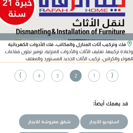
فك وتركيب أثاث المنازل والمكاتب. فك الأدوات الكهربائية
واعادة تركيبها. تغليف الأثاث والأدوات المنزلية. توفير نيلون فقاعات
الهواء والكراتين. تركيب الأثاث الجديد المستورد والمغلف
⟩
⟨
4
3
2
1
قد يهمك أيضاً:
استوديو للايجار
شقق مفروشة للايجار