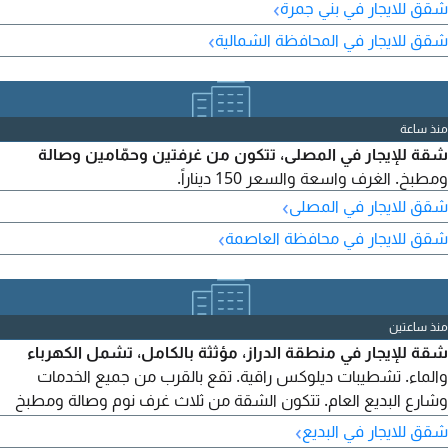
›
شقق للايجار في بني جمرة
›
شقق للايجار في المحافظة الشمالية
منذ ساعة
شقة للإيجار في المصلى، تتكون من غرفتين وحمّامين وصالة
ومطبخ. الغرف واسعة والسعر 150 ديناراً.
›
شقق للايجار في المصلى
›
شقق للايجار في محافظة العاصمة
منذ ساعتين
شقة للإيجار في منطقة الدراز، مؤثثة بالكامل، تشمل الكهرباء
والماء. تشطيبات ديلوكس راقية. تقع بالقرب من جميع الخدمات
وشارع البديع العام. تتكون الشقة من ثلاث غرف نوم وصالة ومطبخ
وحمامين وموقف سيارة. اغتنم فرصة الإيجار مقابل 210 دنانير فقط.
›
شقق للايجار في البديع
فرصة رائعة للعائلات. للجادين فقط.