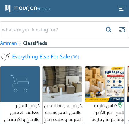
Amman
Amman
Classifieds
Everything Else For Sale
(96)
كراتين فارغة
كراتين فارغة للشحن
كراتين للتخزين
للبيع - نور الأردن
والنقل المفروشات
وتغليف العفش
نوفر كراتين فارغة
المنزلية وتغليف زجاج
والزجاج والكريستال
قوية ومتينة بجميع
المطبخ والملابس
والملابس وغيرها