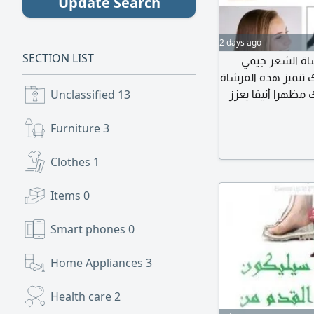
Update Search
2 days ago
SECTION LIST
اة الشعر جيمي
 تتميز هذه الفرشاة
حك مظهرا أنيقا يعزز
Unclassified
13
ة الشعر بالشكل
قبض بسيط التصميم
Furniture
3
Clothes
1
Items
0
Smart phones
0
Home Appliances
3
Health care
2