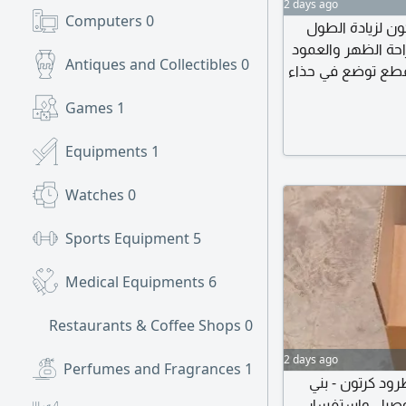
2 days ago
Computers
0
ن لزيادة الطول
صدمات لراحة الظهر والعمود
Antiques and Collectibles
0
ي - تحتوي العلبه على 10 قطع سيليكون كل 5 قطع توضع في حذاء
مين مصنوع من مادة
Games
1
 تخفيف حدة الالم
Equipments
1
Watches
0
Sports Equipment
5
Medical Equipments
6
Restaurants & Coffee Shops
0
2 days ago
Perfumes and Fragrances
1
رود كرتون - بني
 عندنا التوصيل واستفسار