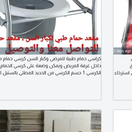
2 days ago
كراسي حمام طبية للمرضى وكبار السن كرسي حمام طب
ق
داخل غرفة المريض ويمكن وضعة على كرسي الحمام م
 استرخاء
الساقين،
ية. يخفف
المتين والمقاومة للماء 7 - ارتفاع الكرسي قابل للتعديل من 4 ارجل