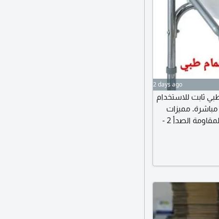
2 days ago
ي ثابت للاستخدام
باشرة. مميزات
الكرسي 1 جسم الكرسي من الحديد المطلي بالستيل المقاومة الصدأ 2 -
كرسي الحمام الطبي قابل للطي 3 مزود بوعاء للاستخدام وسهل التفريغ 5
- مزود ب 4 جلد للتثبت على الأسطح 6 - البدن مصنوع من البلاستيك PVC