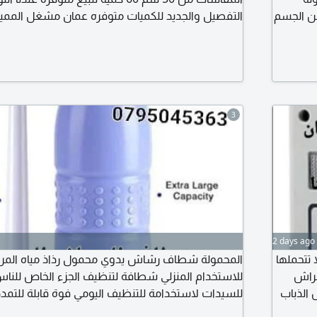
من الجسم
التفصيل والجديد للكميات متوفره عمان مشغل الممي
حيف وشد
 الظهر
3
2 days ago
تتحملها
المحمولة شطاف رشاش يدوي محمول رذاذ مياه المرح
فراش
للاستخدام المنزلي شطافة لتنظيف الجزء الخاص للناس
 الذباب
للسيدات لاستخدامة للتنظيف اليومي فوة قابلة للتم
ة التي
كامل مع تصميم مضغوط تساعد على تقليل الأعراض ا