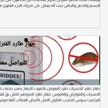
الجسم والخصر والبطن حيث أنه يعمل على تحريك الجزء العلوي 
ويساعد على تنشيط الدورة الدموية يساعد في حرق الدهون وتن
عضلات البطن يساعد على مرونة الجسم والتخلص من بعض آلام
القرص الدوار (جهاز تويست لنحت الخصر)
جهاز طارد للحشرات طرد البعوض بالصوت الجهاز يصدر ذبذبات لا 
الحشرات والقوارض والناموس جهاز طارد الصراصير النمل بق ال
البراغيث سوس الخشب الفئران النمل الأبيض العناكب ألها موش
الناموس (البعوض) يعمل الجهاز على اطلاق الأمواج فوق السمعي