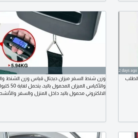
2 days ago
الطلب
وزن شنط السفر ميزان ديجتال قياس وزن الشنط وال
والأكياس الميزا
دينار