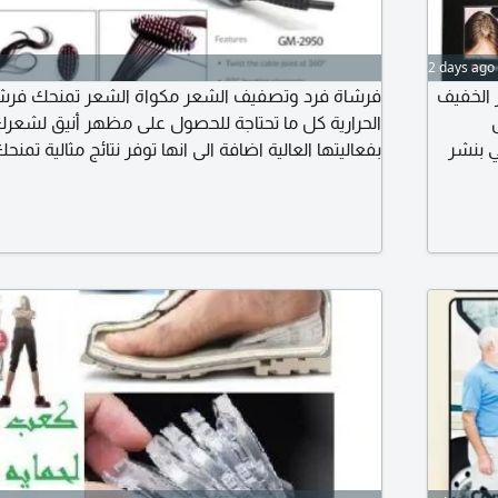
2 days ago
وري للشعر الخفيف
فرشاة فرد وتصفيف الشعر مكواة الشعر تمنحك فرش
الحرارية كل ما تحتاجة للحصول على مظهر أنيق لشعرك
 بنشر
بفعاليتها العالية اضافة الى انها توفر نتائج مثالية تمن
 الخفيف
من ثقتك بنفسك. حيث يمكنك ضبط درجة حرارة فرشا
ري ولا
الذي يتناسب مع نوع شعرك. تحتوي الفرشاة على م
يمنحك راحة سعر 12 دينار