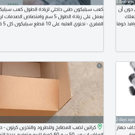
2 days ago
 دون أن
كعب سيليكون طبي داخلي لزيادة الطول كعب سيليكو
جعلك
يعمل على زيادة الطول 5 سم وامتصاص ال
افذ خوفا
الفقر
يد يغلق
- كعب سيليكون طبي داخلي لزيادة الطول لراحة القد
ة
السيليكون المرنة لتخفيف آلام كعب القدم ويعمل على
أثناء الحركة من خلال امتصاص وتخفيف مادة
5
2 days ago
داف جهاز
كراتين لضب المطابخ وللطرود والتخزين كرتون - ط
نة
المقاسات من 50 سم 60 كمية للبيع متوفره