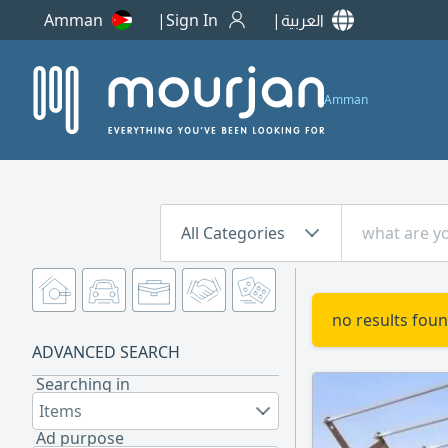
العربية
Sign In
Amman
Amman
All Categories
no results foun
ADVANCED SEARCH
Searching in
Items
Ad purpose