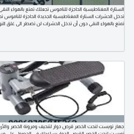
الستارة المغناطيسية الحاجزة للناموس تجعلك تمتع بالهواء النقي
تدخل الحشرات الستارة المغناطيسية الجديدة الحاجزة للناموس ت
تمتع بالهواء النقي دون أن تدخل الحشرات لن تضطر الى غلق النو
من دخول البعوض والناموس الستارة المغناطيسية هي ابتكار جد
ذاتيا عند فتحها بسبب وجود قطعة مغناطيس على أطراف الستار
المغناطيسية سهلة جدا في تركيبها
جهاز تويست لنحت الخصر قرص دوار لتنحيف ومرونة الخصر والأر
تويست لنحت الخصر القرص الدوار يساعدك في الحصول على مرو