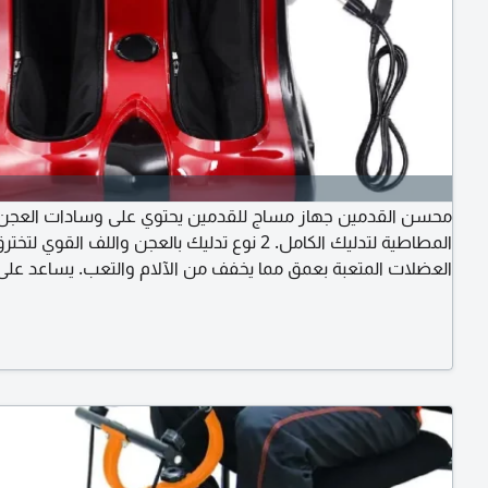
محسن القدمين جهاز مساج للقدمين يحتوي على وسادات العجن
المطاطية لتدليك الكامل. 2 نوع تدليك بالعجن واللف القوي لتختر
العضلات المتعبة بعمق مما يخفف من الآلام والتعب. يساعد على
وتنشيط القدمين. مثالي للأشخاص الذين يعانون من الدوالي، الم 
التهاب المفاصل آلام في الركبة. يساعد على تنشيط الدورة الدمو
من قرحة القدمين والتعب