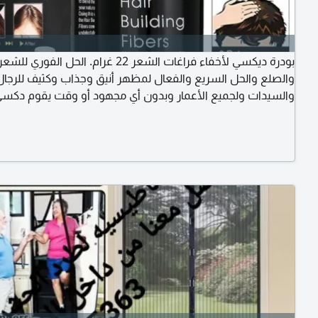
بودرة ديكسي لأخفاء فراغات الشعر 22 غرام. الحل الف
والصلع والحل السريع والفعال لمظهر أنيق وجذاب وكثيف للرجال
والسيدات ولجميع الأعمار وبدون أي مجهود أو وقت يقوم دكسي
أليافة الصغيرة للغاية على فروة الرأس فيملأ جميع مناطق الشعر
والخالية تماما من شعر الرأس ليظهر شعرك أكثر كثافة بشكل فو
يمكن تميزة بعد وضعة على الشعر الأصلي حتى من قريب