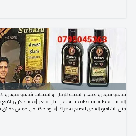
تشبه أصوات الزلازل والبراكين التي تأتي قبل حصول الزلزال أو الب
لا تستطيع اذن الانسان أن سعر 10 دينار
شامبو سوبارو لأخفاء الشيب للرجال والسيدات شامبو سوبارو لأ
الشيب، بخطوة بسيطة جدا تحصل على شعر أسود داكن ولامع 
مثل الشامبو العادي ليصبح شعرك أسود داكنا في خمس دقائق 
للرجال والسيدات يتم اعادة الاستخدام، بعد أكثر م
الشعر الأبيض من جديد للطلب والتوصيل في الأردن