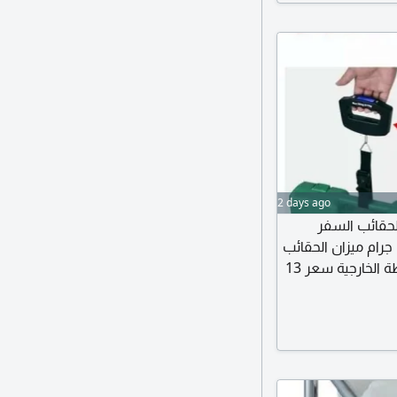
2 days ago
حقائب السفر
ن المحمول باليد، يتحمل لغاية 50 كليوا جرام ميزان الحقائب
الالكتروني محمول باليد داخل المنزل والسفر والأنشطة الخارجية سعر 13