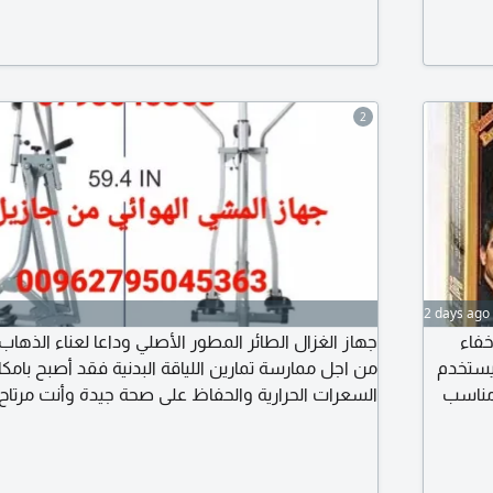
ركان حيث
تسببها البواسير والالتهابات والحكة ومشاكل النظافة
خفيف الوزن وسهل الحمل من اجل شطافة شخصية
2
2 days ago
خفاء
جهاز الغزال الطائر المطور الأصلي وداعا لعناء الذهاب
يستخدم
من اجل ممارسة تمارين اللياقة البدنية فقد أصبح بامك
مناسب
السعرات الحرارية والحفاظ على صحة جيدة وأنت مرتاح
ن 4 أسابيع حتى ينمو
المشي الهوائي من جازيل. فالميزة الأساسية في الجه
قدميك في حركة دائرية محددة جيدا توفر ضغطا مثالي