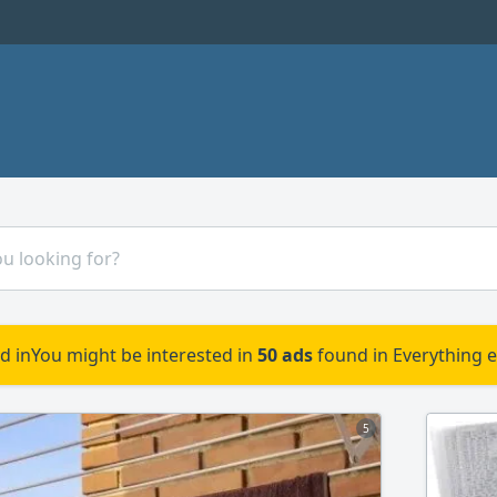
d in
You might be interested in
50 ads
found in Everything 
5