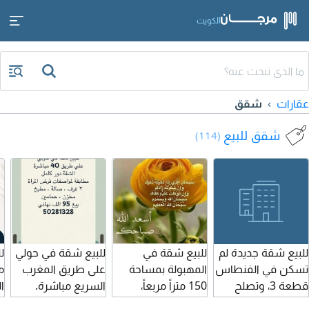
الكويت
عقارات
شقق
شقق للبيع
(114)
للبيع شقة جديدة لم
للبيع شقة في
للبيع شقة في حولي
ل
تسكن في الفنطاس
المهبولة بمساحة
على طريق المغرب
م
قطعة 3، وتصلح
150 متراً مربعاً،
السريع مباشرة.
ال
على قرض الإسكان.
مطابقة لقرض
الشقة دور كامل
ت