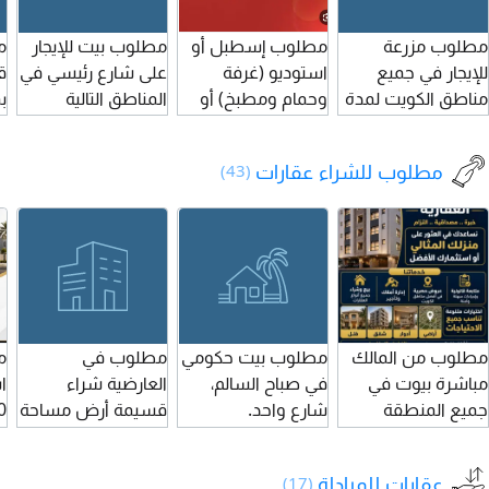
مطلوب مزرعة
مطلوب إسطبل أو
مطلوب بيت للإيجار
م
للإيجار في جميع
استوديو (غرفة
على شارع رئيسي في
ق
مناطق الكويت لمدة
وحمام ومطبخ) أو
المناطق التالية
طويلة.
غرفة وصالة لشخص
الخالدية، قرطبة،
م
أعزب محترم، موظف
العديلية، الفيحاء،
أ
مطلوب للشراء عقارات
(43)
حكومي خليجي
اليرموك، الشامية،
الجنسية، كبير في
الضاحية، النزهة،
السن، خلوق. في
المنصورية، الشعب.
الرقعي، المطلاع،
رقم التواصل
جابر، سعد العبدالله،
أو الفروانية. أو
إسطبلات الجهراء.
مطلوب من المالك
مطلوب بيت حكومي
مطلوب في
م
السكن يجب أن
مباشرة بيوت في
في صباح السالم،
العارضية شراء
ا
يكون هادئًا. التواصل
جميع المنطقة
شارع واحد.
قسيمة أرض مساحة
عبر واتساب للجادين.
الرابعة (العارضية -
2000 متر مربع،
ف
الأندلس - الرابية) في
وثيقة ملكية حرة،
ح
عقارات للمبادلة
(17)
حدود 250 ألف
والدفع نقداً.
ش