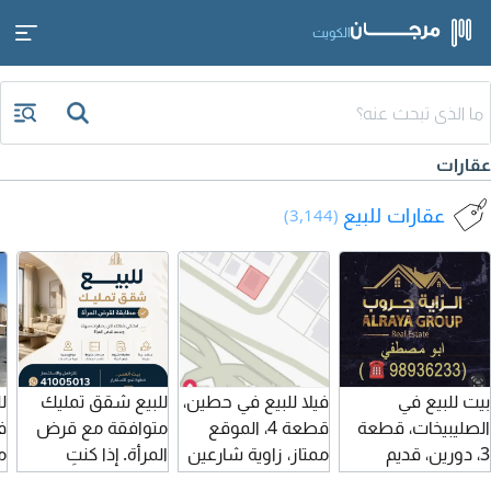
الكويت
عقارات
عقارات للبيع
(3,144)
بيت للبيع في
فيلا للبيع في حطين،
للبيع شقق تمليك
ل
الصليبيخات، قطعة
قطعة 4، الموقع
متوافقة مع قرض
3، دورين، قديم
ممتاز، زاوية شارعين
المرأة. إذا كنتِ
م
ويحتاج إلى هدم،
على شارع عام مقابل
تبحثين عن شقة
ز