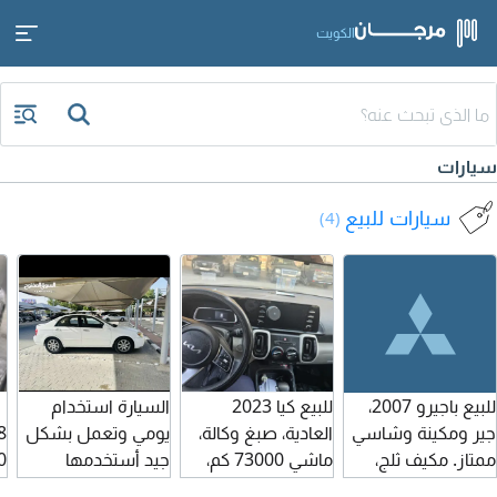
الكويت
سيارات
سيارات للبيع
(4)
للبيع باجيرو 2007،
للبيع كيا 2023
السيارة استخدام
جير ومكينة وشاسي
العادية، صبغ وكالة،
يومي وتعمل بشكل
ممتاز. مكيف ثلج،
ماشي 73000 كم،
جيد أستخدمها
بيمة سنة، صبغ
جير/ماكينة/شاسيه
للدوام بشكل يومي