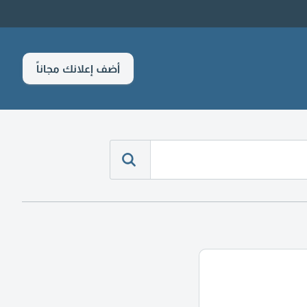
أضف إعلانك مجاناً