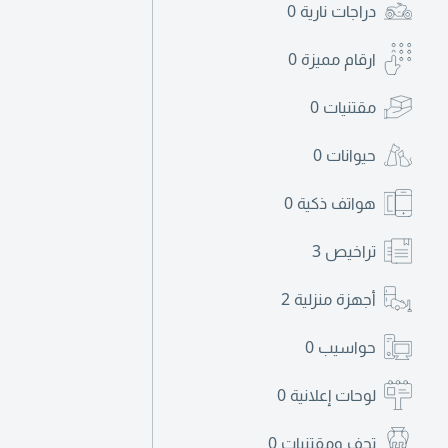
دراجات نارية
0
ارقام مميزة
0
مقتنيات
0
حيوانات
0
هواتف ذكية
0
تراخيص
3
أجهزة منزلية
2
حواسيب
0
لوحات إعلانية
0
تحف ومقتنيات
0