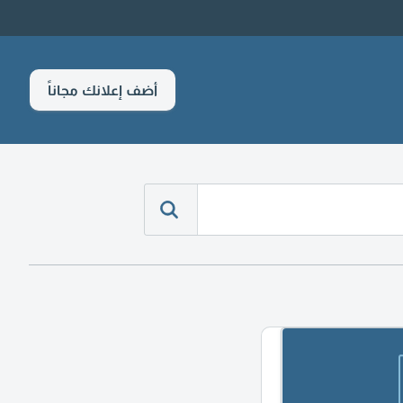
أضف إعلانك مجاناً