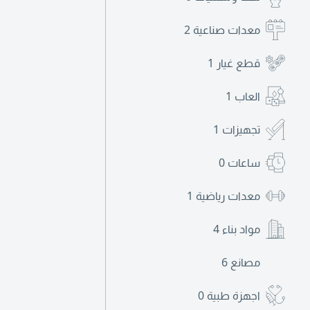
معدات صناعية
2
قطع غيار
1
العاب
1
تجهيزات
1
ساعات
0
معدات رياضية
1
مواد بناء
4
مصانع
6
اجهزة طبية
0