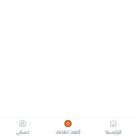
200 شنطة جديدة
كرتون الكويت توصيل
بالغلاف النايلون.
- الكويت صناديق -
للتواصل
كرتون نقل - عفش
تغليف بيع - كراتين -
الكويت كويت
الرئيسية
أضف اعلانك
حسابي