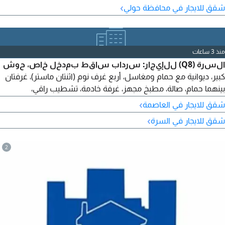
›
شقق للايجار في محافظة حولي
منذ 3 ساعات
السرة (Q8) للإيجار: سرداب ساقط بمدخل خاص، حوش
كبير، ديوانية مع حمام ومغاسل، أربع غرف نوم (اثنتان ماستر)، غرفتان
بينهما حمام، صالة، مطبخ مجهز، غرفة خادمة، تشطيب راقي،
وموقفان مظللان بجانب بعضهما. السعر: 1000 د.ك.
›
شقق للايجار في العاصمة
›
شقق للايجار في السرة
2