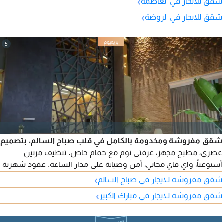
›
شقق للايجار في العاصمة
مستقل، وتكييف مركزي مع تحكم مستقل لكل غرفة، وزجاج عازل
›
شقق للايجار في الروضة
للصوت والحرارة، ومصعد مع تحكم مستقل أثناء الاستخدام، بالإضافة
إلى مزايا أخرى عديدة. الإيجار: 1,250 د.ك شامل كافة الخدمات.
(الكويت / Q8)
5
شقق مفروشة ومخدومة بالكامل في قلب صباح السالم، بتصميم
عصري، مطبخ مجهز، غرفتي نوم مع حمام خاص. تنظيف مرتين
أسبوعياً، واي فاي مجاني، أمن وصيانة على مدار الساعة. عقود شهرية
وسنوية، وموقع مميز قريب من المقاهي والجيم، وقهوة مختصة عند
›
شقق مفروشة للايجار في صباح السالم
مدخل البناية.
›
شقق مفروشة للايجار في مبارك الكبير