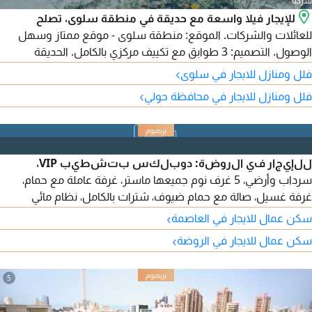
شركة
للإيجار فيلا واسعة مع حديقة في منطقة سلوى، تصلح
للعائلات والشركات. الموقع: منطقة سلوى - موقع ممتاز وسهل
الوصول. التصميم: 3 طوابق مع تكييف مركزي بالكامل. الحديقة
والمواقف: حديقة خاصة ومواقف سيارات داخلية وخارجية تتسع لعدة
›
فلل ومنازل للايجار في سلوى
سيارات. توزيع الأدوار: الطابق الأرضي: صالات استقبال واسعة +
›
فلل ومنازل للايجار في محافظة حولي
مطبخ مجهز + حمام ومغاسل ضيوف + حديقة + مواقف. الطابق
الأول: صالة صغيرة + 3 غرف نوم (منها غرفة ماستر). الطابق الثاني:
صالة صغيرة.
للإيجار في الروضة: دوبلكس بتشطيب VIP،
سرداب وأرضي، 5 غرف نوم جميعها ماستر، غرفة عاملة مع حمام،
غرفة غسيل، صالة مع حمام ضيوف، شترات بالكامل، نظام مائي
مستقل، تكييف مركزي بتحكم مستقل لكل غرفة، زجاج عازل للصوت
›
سكن عمال للايجار في العاصمة
والحرارة، مصعد بتحكم مستقل أثناء الاستخدام، ومزايا أخرى. الإيجار:
›
سكن عمال للايجار في الروضة
1500 د.ك قابل للتفاوض.
5