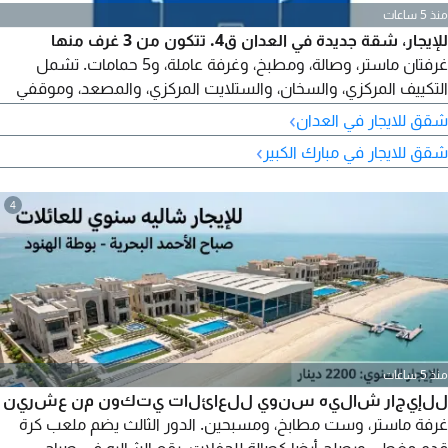
منذ 5 ساعات
للإيجار، شقة جديدة في العدان ق4. تتكون من 3 غرف منها
غرفتان ماستر، وصالة، ومطبخ، وغرفة عاملة، و5 حمامات. تشمل
التكييف المركزي، والسخان، والستلايت المركزي، والمصعد، وموقفي
سيارات مظللين. الإيجار 520 د.ك مع تشطيب راقٍ. سكن المالك
›
شقق للايجار في العدان
بالمبنى. مطلوب عائلة صغيرة.
›
شقق للايجار في مبارك الكبير
4
منذ 5 ساعات
للإيجار شاليه سنوي للعائلات يتكون من عشرين
غرفة ماستر، وست مطابخ، ومسبحين. الدور الثالث يضم ملعب كرة