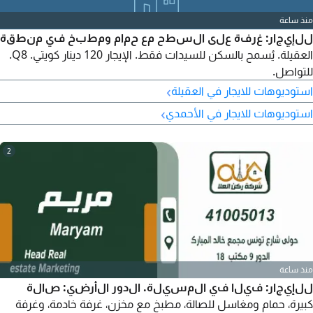
منذ ساعة
للإيجار: غرفة على السطح مع حمام ومطبخ في منطقة
العقيلة. يُسمح بالسكن للسيدات فقط. الإيجار 120 دينار كويتي. Q8.
للتواصل.
›
استوديوهات للايجار في العقيلة
›
استوديوهات للايجار في الأحمدي
2
منذ ساعة
للإيجار: فيلا في المسيلة. الدور الأرضي: صالة
كبيرة، حمام ومغاسل للصالة، مطبخ مع مخزن، غرفة خادمة، وغرفة