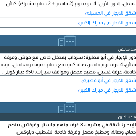
غسيل. الدور الأول: 4 غرف نوم (2 ماستر + 2 حمام مشترك)، كبائن
بالطوف لجميع الغرف، صالة، ومطبخ تحضيري أمريكي. السطح: غرف
›
شقق للايجار في المسيله
وحمام. الإيجار: 1600 د.ك. عمولة المكتب. للاستفسار يرجى التواصل
›
شقق للايجار في مبارك الكبير
مع المكتب. الدولة: الكويت، Q8.
منذ ساعتين
دور للإيجار في أبو فطيرة: سرداب بمدخل خاص مع حوش وغرفة
سائق، 4 غرف نوم ماستر، صالة كبيرة مع حمام ضيوف ومغاسل، غرفة
خادمة، غرفة غسيل، مطبخ مجهز، ومواقف سيارات. 850 دينار كويتي.
›
شقق للايجار في أبو فطيرة
›
شقق للايجار في مبارك الكبير
منذ ساعتين
للإيجار: شقة في مشرف، 3 غرف منهم ماستر، وغرفتين بينهم
حمام، وصالة، ومطبخ مجهز، وغرفة خادمة، تشطيب ديلوكس،