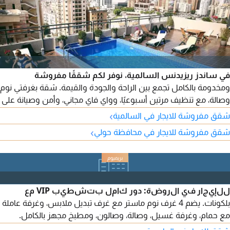
في ساندز ريزيدنس السالمية، نوفر لكم شققًا مفروشة
ومخدومة بالكامل تجمع بين الراحة والجودة والقيمة. شقة بغرفتي نوم
وصالة، مع تنظيف مرتين أسبوعيًا، وواي فاي مجاني، وأمن وصيانة على
مدار الساعة، وعقود شهرية وسنوية.
›
شقق مفروشة للايجار في السالمية
›
شقق مفروشة للايجار في محافظة حولي
للإيجار في الروضة: دور كامل بتشطيب VIP مع
بلكونات. يضم 4 غرف نوم ماستر مع غرف تبديل ملابس، وغرفة عاملة
مع حمام، وغرفة غسيل، وصالة، وصالون، ومطبخ مجهز بالكامل.
يتوفر سكن للسائق. تشمل الوحدة شترات كاملة، ونظام مائي