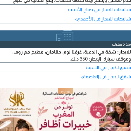
قدم مغطى ويصلح أيضا كصالة للحفلات. يقع الشاليه في صباح
الأحمد البحرية، بوطة الشيوخ، مع ارتداد بحري كبير جدا. الإيجار السنوي
›
شاليهات للايجار في صباح الأحمد
2200 دينار + 1100 دينار عمولة للوساطة العقارية. تواصل مع بشاير
›
شاليهات للايجار في الأحمدي
الخير العقارية (مرخصة) الدولة KW Q8
منذ 5 ساعات
للإيجار: شقة في الدعية، غرفتا نوم، حمّامان، مطبخ مع روف،
وموقف سيارة. الإيجار: 350 د.ك.
›
شقق للايجار في الدعية
›
شقق للايجار في العاصمة