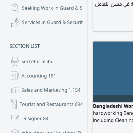
ة خبرة في حسن التعامل
Seeking Work in Guard & Security
(724)
جعين وتنظيم الحركة
رات إرسال السيرة
Services in Guard & Security
(4)
SECTION LIST
Secretarial
45
Accounting
181
Sales and Marketing
1,154
Tourist and Restaurants
694
Bangladeshi Work
hardworking Bangl
Designer
84
including Cleanin
Residential Clean
Education and Teaching
28