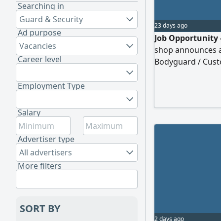
Searching in
Guard & Security
23 days ago
Ad purpose
Job Opportunity 
Vacancies
shop announces an
Career level
Bodyguard / Custo
per month - Profe
Organizing custom
Employment Type
the coffee shop. 
courteous manner.
Salary
distinctive experi
must be a Saudi n
Advertiser type
dealing with others
All advertisers
More filters
SORT BY
2 days ago