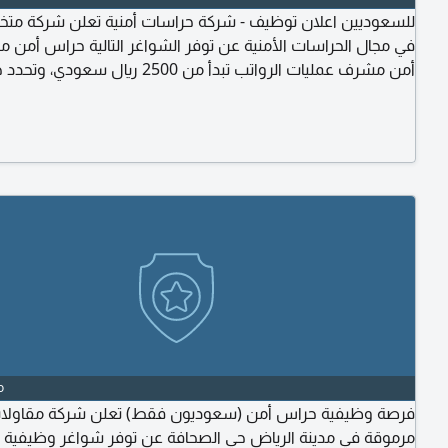
للسعوديين اعلان توظيف - شركة حراسات أمنية تعلن شركة مت
في مجال الحراسات الأمنية عن توفر الشواغر التالية حراس أمن
أمن مشرف عمليات الرواتب تبدأ من 2500 ريال سعود
الوظيفة والخبرة والمقابلة الشخصية. المتطلبات الالتزام والانضب
العمل. حسن السيرة والسلوك. القدرة على تحمل مسؤوليات ال
o
فرصة وظيفية حراس أمن (سعوديون فقط) تعلن شركة مقاولا
مرموقة في مدينة الرياض حي الصحافة عن توفر شواغر وظيفية