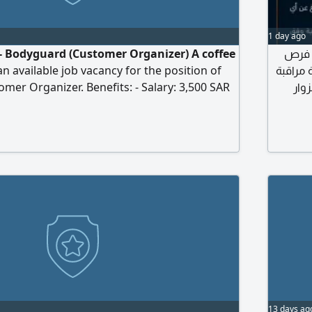
1 day ago
- Bodyguard (Customer Organizer) A coffee
ر فرص
 available job vacancy for the position of
يفية بمسمى حارس أمن
mer Organizer. Benefits: - Salary: 3,500 SAR
وار
ssional work environment Job Duties: -
طارئة
er entry and exit. - Maintaining order inside
ط سعودي
- Dealing with customers in a professional and
 - Collaborating with the team to ensure a
ence for visitors. Requirements: - Applicant
ational. - Good appearance and tact in
. - Discipline.
13 days ag