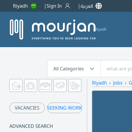
Riyadh
Sign In
العربية
Riyadh
All Categories
Riyadh
Jobs
G
VACANCIES
SEEKING WORK
ADVANCED SEARCH