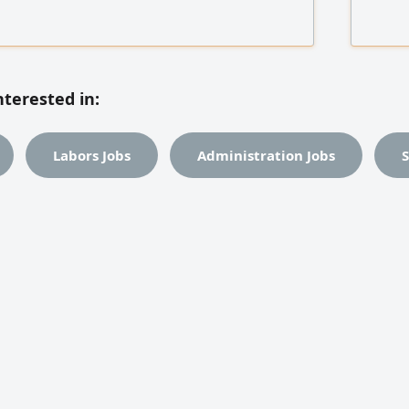
School & Facility Cleaning Staff For inquiries
includi
quirements, please contact us by
Networks
works) P
pricing
nterested in:
Labors Jobs
Administration Jobs
S