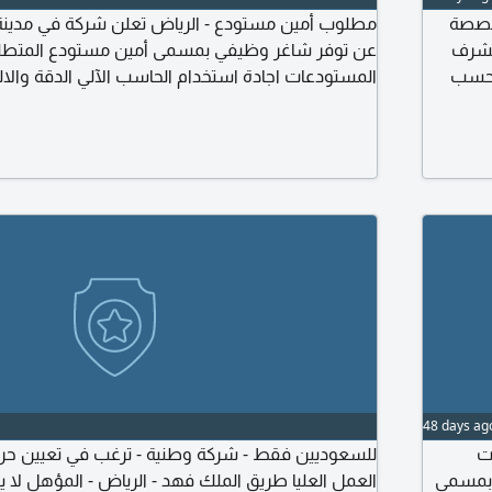
خصصة
مطلوب أمين مستودع - الرياض تعلن شركة في مدينة ا
 مشرف
عن توفر شاغر وظيفي بمسمى أمين مستودع المتطلبا
ي، وتحدد حسب
المستودعات اجادة استخدام الحاسب الآلي الدقة والال
اط في
المسؤولية مكان العمل الرياض ترسل السيرة الذاتية ا
وظيفة
48 days ag
ت
للسعوديين فقط - شركة وطنية - ترغب في تعيين حر
 بمسمى
العمل العليا طريق الملك فهد - الرياض - المؤهل لا ي