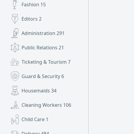
Fashion
15
Editors
2
Administration
291
Public Relations
21
Ticketing & Tourism
7
Guard & Security
6
Housemaids
34
Cleaning Workers
106
Child Care
1
Delivery
484