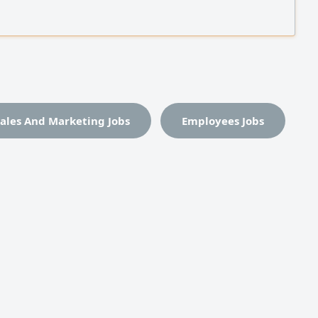
ng (Water, Sewerage and Telecommunications
, Street Lighting and other related infrastructure
roven experience in cost estimation and tender
ales And Marketing Jobs
Employees Jobs