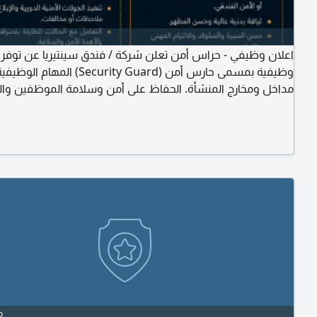
اعلان وظيفي - حراس أمن تعلن شركة / فندق سينتيريا عن توف
وظ (Security Guard) المهام الوظيفية مراقبة
مداخل ومخارج المنشأة. الحفاظ على أمن وسلامة الموظفين والز
والممتلكات. تنفيذ الجولات الأمنية الدورية. التعامل مع الحالات ال
وفق الاجراءات المعتمدة. اعداد التقارير الأمنية اليومية. الشرو
الجنسية. خبرة سابقة في مجال الحراسات الأمنية (تعد ميزة) حسن
o