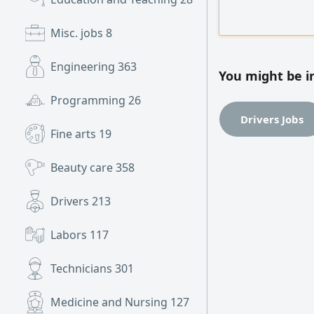
Workers - Mosque, 
and workforce re
Misc. jobs
8
Engineering
363
You might be i
Programming
26
Drivers Jobs
Fine arts
19
Beauty care
358
Drivers
213
Labors
117
Technicians
301
Medicine and Nursing
127