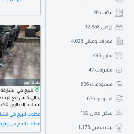
مكاتب
40
اراضي
12,868
عمارات ومباني
4,028
مزارع
445
متفرقات
47
منذ 12 يوم
مستودعات
606
استوديو
676
سكن عمال
132
محلات للبيع في الشا
ألف لجميع المعلومات
محلات للبيع في إمارة
بيت شعبي
1,178