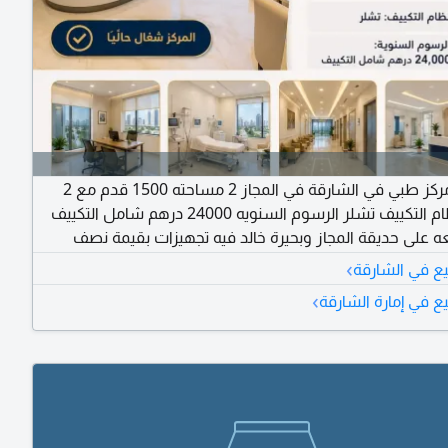
للبيع مركز طبي في الشارقة في المجاز 2 مساحته 1500 قدم مع 2
موقف نظام التكييف تشلر الرسوم السنويه 24000 درهم شامل التكييف
عه على حديقة المجاز وبحيرة خالد فيه تجهيزات بقيمة نصف
م مع ديكورات مطابقه لشروط وزارة الصحة بقيمة نصف
›
يع في الشارقة
 مليون درهم (المركز شغال حاليا)
›
ع في إمارة الشارقة