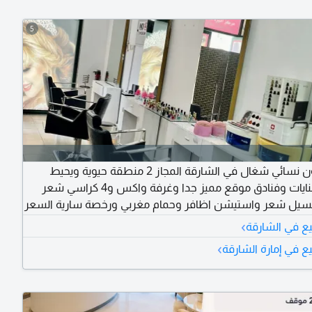
5
للبيع صالون نسائي شغال في الشارقة المجاز 2 منطقة حيوية ويحيط
بالصالون بنايات وفنادق موقع مميز جدا وغرفة واكس و4 كراسي شعر
يل شعر واستيشن اظافر وحمام مغربي ورخصة سارية السعر
60000 درهم وقابل للتفاوض وإيجار المحل سنوي 28000 درهم للتواصل
›
يع في الشارقة
›
ع في إمارة الشارقة