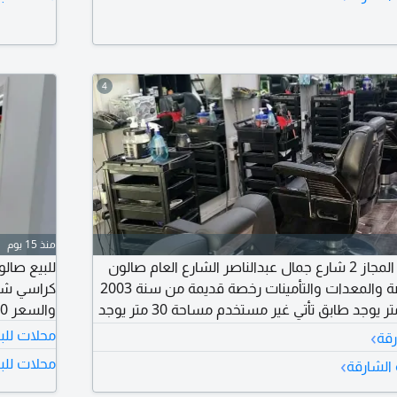
4
منذ 15 يوم
للبيع في الشارقة المجاز 2 شارع جمال عبدالناصر الشارع العام صالون
رجالي كامل مع الرخصة والمعدات والتأمينات رخصة قديمة من سنة 2003
مساحة الصالون 50 متر يوجد طابق تأتي غير مستخدم مساحة 30 متر يوجد
والسعر 80000 ألف للتواصل بوعلي
5 كراسي اسم معروف ودخل كويس إيجار الصالون 35 ألف مطلوب 150
›
محلات للب
رقة
›
محلات للبي
 الشارقة