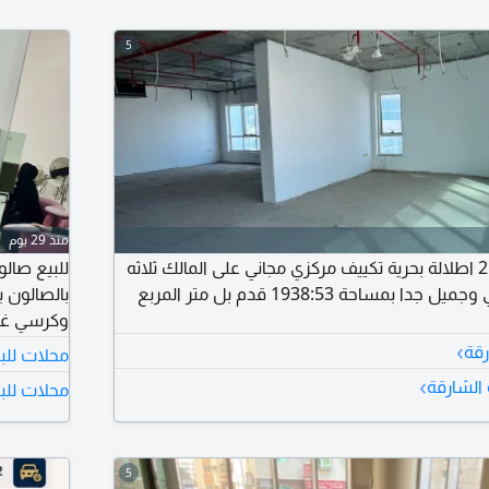
5
منذ 29 يوم
محل للبيع في المجاز 2 اطلالة بحرية تكييف مركزي مجاني على المالك ثلاثه
موقف ريسبشن راقي وجميل جدا بمساحة 1938:53 قدم بل متر المربع
وكرسي غس
›
رقة
محلات للب
بوعمار
›
 الشارقة
محلات للبي
5