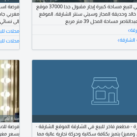
صالون حلاقة رجالي للبيع مساحة كبيرة إيجار مقبول جدا 37000 موقع
فرصة استث
خالد وحديقة المجاز وسيتي سنتر الشارقة. الموقع
اصر مساحة المحل 39 متر مربع
›
رقة
محلات للب
للتواصل وا
›
 الشارقة
محلات للبي
منذ 8 أيام
 - مطعم فاخر للبيع في الشارقة الموقع الشارقة -
حيوي ومميز) يتميز بكثافة سكانية وحركة تجارية عالية مما
بسعر مغري 