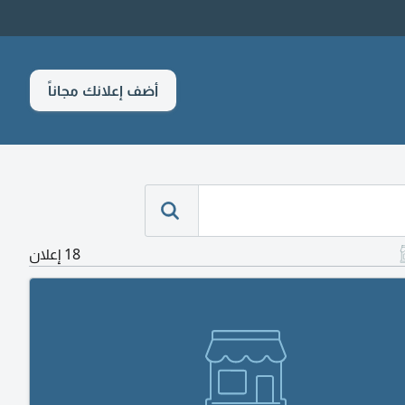
أضف إعلانك مجاناً
18 إعلان