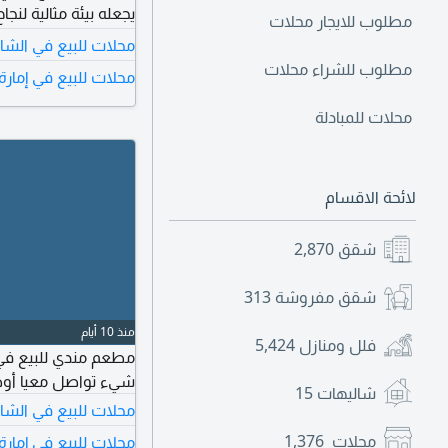
يجعله بيئة مثالية لن
مطلوب للايجار محلات
محلات للبيع في الشا
مطلوب للشراء محلات
محلات للبيع في إمارة
كوتا تصريح تشغيل 24 ساعة الم مي
محلات للمبادلة
لائحة الاقسام
شقق
2,870
شقق مفروشة
313
منذ 10 أيام
فلل ومنازل
5,424
شيء تواصل معيا أوضح
شاليهات
15
محلات للبيع في الشا
محلات
1,376
محلات للبيع في إمارة