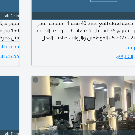
منذ 4 أيام
منطقة المجاز صالون حلاقة لقطة للبيع عمره 40 سنة 1 - مساحة المحل
55 متر مربع 2 - الإيجار السنوي 35 ألف علي 6 دفعات 3 - الرخصة التجاريه
150 مت
سارية وتاريخ الانتهاء) 2 - 2027 5 - الموظفين والرواتب صاحب المحل
متل معرض
وموظف لا يوجد رواتب فقط بنسبة 6 - استهلاك المواد الخام شهريا
›
محلات للب
رقة
مش أكثر من 100 درهم ل 150 درهم 7 - تكلفة الفواتير الشهرية مياه
›
محلات للبي
 الشارقة
وكهرباء شهريا 400 أو 500 درهم 8 - تكلفة تجديد الرخصة وعقد الإيجار
5
منذ 7 أيام