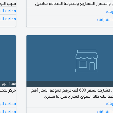
جاح واستمرار المشاريع وخصوصا المطاعم تفاصيل
سبب البيع
المطعم المساحة 200 متر سعة الصالة 40 شخصا الإيجار السنوي 180000
›
محلات للب
رقة
درهم على (6 دفعات) عدد الموظفين 8 عمال عدد الكوتا في الرخصة 16
›
محلات للبي
 الشارقة
منذ 11 يوم
مطعم مندي للبيع في الشارقة بسعر 600 ألف درهم الموقع المجاز أهم
مركز تجميل ر
 ليك حالة السوق التجاري قبل ما تشتري
›
رقة
محلات للب
›
 الشارقة
محلات للبي