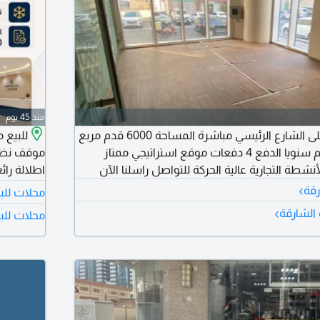
منذ 45 يوم
للإيجار - المجاز 1على الشارع الرئيسي مباشرة المساحة 6000 قدم مربع
الإيجار 1200000 درهم سنويا الدفع 4 دفعات موقع استراتيجي ممتاز
شطة التجارية عالية الحركة للتواصل راسلنا الآن
اطلالة رائ
›
مليون دره
رقة
محلات للب
مليون درهم بسعر فقط 2
›
 الشارقة
محلات للبي