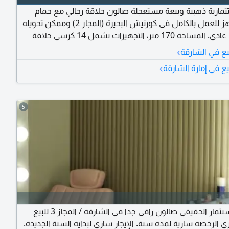
مارية ذهبية وبيعة مستعجلة صالون حلاقة رجالي مع حمام
مغربي جاهز للعمل بالكامل في كورنيش البحيرة (المجاز 2) وممكن تحويله
الى نسائي عادي. المساحة 170 متر، التجهيزات تشمل 14 كرسي حلاقة
ومركز حمام مغربي متكامل، مع 4 عاملين حاليا، ومرخص برخصة تجارية.
›
يع في الشارقة
لمعاينة
›
ع في إمارة الشارقة
5
فرصة للاستثمار الحقيقي صالون راقي جدا في الشارقة / المجاز 3 للبيع
الرخصة سارية لمدة سنة. الإيجار ساري لبداية السنة الجديدة.