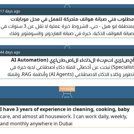
قدرة على تقديم المحتوى التدريبي بأسلوب احترافي وتفاعلي. مهارات
17 days ago
ممتازة في التواصل وإدارة المجموعات التدريبية. معرفة ب أساسيات
مطلوب فني صيانة هواتف متحركة للعمل في محل موبايلات
تقنية المعلومات (IT Fundamentals) الشبكات (Networking)
بمنطقة ابو هيل - دبي. الشروط خبرة عملية لا تقل عن 3 سنوات في
صيانة الهواتف الذكية. خبرة في صيانة الهاردوير والسوفتوير وفك
وتركيب القطع. القدرة على تشخيص الأعطال وإصلاحها باحترافية.
الالتزام بمواعيد العمل وحسن التعامل مع العملاء. المميزات راتب
44 days ago
ثابت. نسبة مجزية على أعمال الصيانة. فرصة للاستقرار والتطور
أخصائي اتمتة الذكاء الاصطناعي (AI Automation
الوظيفي
Specialist) نبحث عن أخصائي اتمتة ذكاء اصطناعي لديه خبرة في
تطوير وكلاء الذكاء الاصطناعي (AI Agents) وأنظمة RAG، واتمتة
سير العمل. المتطلبات خبرة في نماذج الذكاء الاصطناعي اللغوية
(GPT، Claude، Gemini) خبرة في أنظمة RAG وقواعد البيانات
المتجهة (Vector Databases) اجادة Python أو JavaScript. خبرة
في منصات الأتمتة مثل n8n أو Make أو Zapier
I have 3 years of experience in cleaning, cooking, baby
care, and almost all housework. I can work daily, weekly,
and monthly anywhere in Dubai