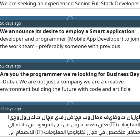
We are seeking an experienced Senior Full Stack Developer
& System Administrator to take ownership of the
development, maintenance, and infrastructure of our web
50 days ago
platform. Requirements 5 + years of relevant experience
We announce its desire to employ a Smart application
Strong expertise in Laravel, PHP, JavaScript, HTML/ CSS
developer and programmer (Mobile App Developer) to join
Experience with React or Flutter
the work team - preferably someone with previous
experience who must work with us in the Emirate of Dubai
The best required Developing and maintaining Smart
52 days ago
applications on the Apple Store, Google Play, and the web
Are you the programmer we're looking for Business Bay
- Dubai. We are not just a company we are a creative
environment building the future with code and artificial
intelligence. We are looking for a software engineer
proficient in n8n Process automation and system
12 days ago
integration - Next. js Building advanced web applications -
اعلان توظيف مطلوب محاضر في مجال تكنولوجيا
PostgreSQL Professional database management - AI Tools
المعلومات (IT) يعلن معهد تدريبي في دبي القرهود عن حاجته الى
& Agents Working
محاضر متخصص في مجال تكنولوجيا المعلومات (IT) للانضمام الى
فريقه التدريبي. خبرة عملية وتدريبية في مجال تكنولوجيا المعلومات.