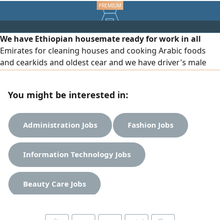
We have Ethiopian housemate ready for work in all
Emirates for cleaning houses and cooking Arabic foods
and cearkids and oldest cear and we have driver's male
and female and we brings housemaid from out country
with contract or part time ready to receive calls or
You might be interested in:
WhatsApp in all time of the day
Administration Jobs
Fashion Jobs
Information Technology Jobs
Beauty Care Jobs
Sales And Marketing Jobs