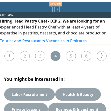
Company
Hiring Head Pastry Chef - DIP 2. We are looking for an
experienced Head Pastry Chef with at least 4 years of
expertise in pastries, desserts, and chocolate production.
HACCP Level 3 certification is required. Immediate joiners
Tourist and Restaurants Vacancies in Emirates
are preferred. Apply via
⟨
⟩
2
3
4
5
6
You might be interested in:
Labor Recruitment
Health & Beauty
Private Lessons
Business & Investment