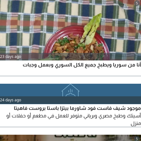
الطلبات الخاصة والعزائم والمناسبات. أكل طازج ونظيف ومحضر
5
بعناية وبمكونات عالية الجودة. للطلب والاستفسار يرجى التواصل على
الخاص
23 days ago
أنا من سوريا ويطبخ جميع الكل السوري وبعمل وجبات
24 days ago
موجود شيف فاست فود شاورما بيتزا باستا بروست فاهيتا
أسيتك وطبخ مصري وبرياني متوفر للعمل في مطعم أو حفلات أو
منزل
5