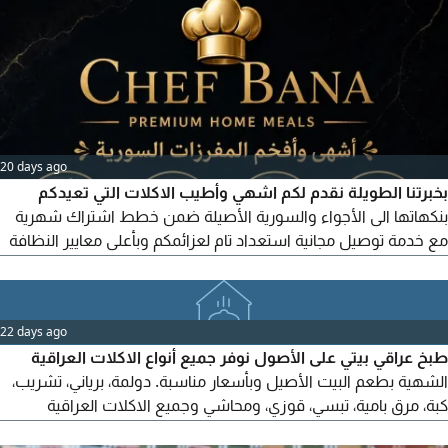
20 days ago
بخبرتنا الطويلة نقدم لكم اشهي وأطيب الاكلات التي تعيدكم
بنكهاتها الى الأجواء والسورية الأصيلة ضمن خطط اشتراك شهرية
مع خدمة توصيل مجانية استعداد تام لعزائمكم وبأعلى معايير النظافة
والجودة وبالاضافة الى مفرزاتنا المميزة من الكبة المقلية والمشوية
والشيش برك واليلنجي والبرك وبرك الجبنة المورقة بالاضافة الى
باقات الطعام الصحي للرياضيين (تضخيم تنشيف تنحيف) للاستفسار
22 days ago
والطلب الاتصال على الرقم
طبخ عراقي بيتي على الأصول نوفر جميع أنواع الاكلات العراقية
الشهية بطعم البيت الأصيل وبأسعار مناسبة. دولمة، برياني، تشريب،
كبة، مرق بامية، تبسي، قوزي، ومحاشي وجميع الاكلات العراقية
الأخرى. يوجد اشتراك يومي وأسبوعي وشهري، مع امكانية تجهيز