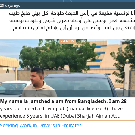
29 days ago
أنا تونسية مقيمة في رأس الخيمة طباخة أكل بيتي طبخ طيب
تشتهيه العين تونسي على أوصله مغربي شرقي وحلويات تونسية
اشتغل من البيت وأيضا من يريد أن أتي واطبخ له في بيته باليوم
2
My name ia jamshed alam from Bangladesh. I am 28
years old I need a driving job (manual license 3) I have
experience 5 years. in UAE (Dubai Sharjah Ajman Abu
Dhabi) if anyone need driver please contact house driver
Seeking Work in Drivers in Emirates
or company