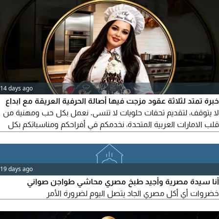
14 days ago
خبرة تمتد لثلاثة عقود مزجت فيها أصالة الحرفية العريقة مع ابداع
لا يتوقف، لتقديم تحفات حلويات لا تنسى. نعمل بكل حب ومهنية من
قلب الامارات العربية المتحدة، نخدمكم في أفراحكم ومناسباتكم بكل
دقة وذوق. كل قطعة تخرج من يدي تعني الجودة والتميز، مصنوعة
من قلب محب لفن الحلويات، بأجود المكونات وأعلى معايير النظافة
والاحترافية. تواصلوا معي لنجعل من مناسباتكم ذكرى حلوة لا تنسى.
19 days ago
للطلب والاستفسار
أنا سيدة مصرية وأجيد طبخ مصري محاشي طواجن صواني
خضروات أي أكل مصري الجاد يتصل اليوم لضرورة الأمر