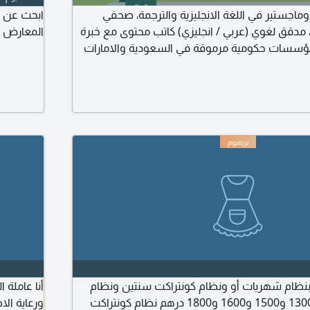
 وماجستير في اللغة الانجليزية والترجمة، صحفي
ابحث عن ع
 مدقق لغوي (عربي / انجليزي) كاتب محتوى مع خبرة
المعارض و
اما في مؤسسات حكومية مرموقة في السعودية والامارات
 خدمات الترجمة (طبية - قانونية - اعلامية - ادارية
ي / مراجعة الرسائل العلمية والبحوث / كتابة المحتوى
تابة المقالات والأخبار الصحفية مقيم في السعودية
ت بنظام شهريات أو ونظام كونتراكت سنتين ونظام
أنا عاملة
شهريات رواتب هم 1300 و1500 و1600 و1800 درهم نظام كونتراكت
ورعاية ال