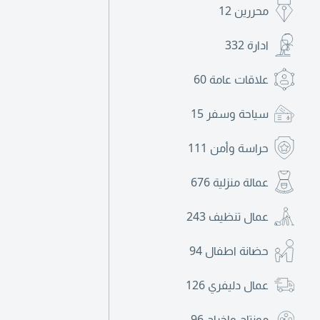
محررين
12
ادارة
332
علاقات عامة
60
سياحة وسفر
15
حراسة وأمن
111
عمالة منزلية
676
عمال تنظيف
243
حضانة اطفال
94
عمال دليفري
126
مونتاج واخراج
96