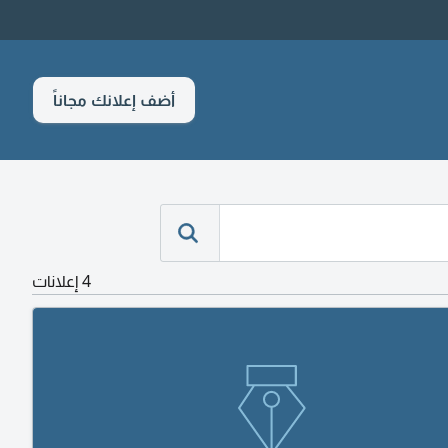
أضف إعلانك مجاناً
4 إعلانات