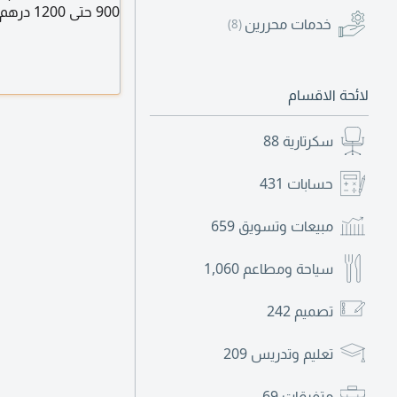
900 حتى 1200 درهم ونظام ساعة 4 ساعات 100 درهم
خدمات محررين
(8)
لائحة الاقسام
سكرتارية
88
حسابات
431
مبيعات وتسويق
659
سياحة ومطاعم
1,060
تصميم
242
تعليم وتدريس
209
متفرقات
69