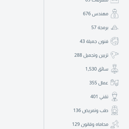
مهندس
676
برمجة
57
فنون جميلة
43
تزيين وتجميل
288
سائق
1,530
عمال
355
تقني
401
طب وتمريض
136
محاماه وقانون
129