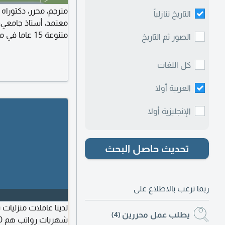
مترجم، محرر، دكتوراه
التاريخ تنازلياً
معتمد، أستاذ جامعي،
متنوعة 15 ع
الصور ثم التاريخ
والسودان. متاح لتقديم
ومالية) التدقيق اللغو
كل اللغات
/ الكتابة التقنية / ك
العربية أولا
الإنجليزية أولا
تحديث حاصل البحث
ربما ترغب بالاطلاع على
لدينا عاملات منزليا
يطلب عمل محررين
(4)