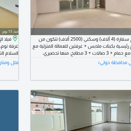
منذ 15 يوم
فيلا في السلام تصلح سفارة (4 آلاف) وسكني (2500 آلاف) تتكون من
 غرف نوم رئيسية بكبتات ملابس + غرفتين للعمالة المنزلية مع
غرفة نوم،
حمام + غرفة للسائق مع حمام + 3 صالات + 3 مطابخ، منها تحضيري،
السلام الت
ن + بلكونات + مصعد ودرج + نظام انذار حريق.
العديد من
›
في محافظة حولي
فلل ومناز
ى ساحة أمامية وفرع جمعية، مع مدخل سهل من
ديق والسلام. مؤسسة دار الإقليمي سمسرة
كويتي (قا
لمعاينة هذ
5