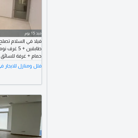
منذ 15 يوم
طابقين + 5
مجهزة بميكروويف وفر
فلل ومنازل للايجار 
الفيلا زاوية تقع عل
طريق رئيسي بين الص
العقارات، ترخيص 2018 / 113503