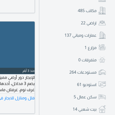
شرفة) الطابق الثالث
سطح. ثلاثة مواقف للسيارات
مكاتب
485
اراضي
22
عمارات ومباني
137
مزارع
1
متفرقات
0
منذ 3 أيام
مستودعات
264
للإيجار دور أرضي مم
استوديو
61
غرف نوم، غرفتان ماست
للضيوف، مطبخ، غرفة 
سكن عمال
5
فلل ومنازل للايجار 
دينار كويتي اضافي. الإيجار 1000 دينار بدون غ
بيت شعبي
14