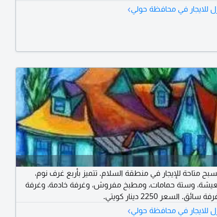
›
ل للايجار في محافظة حولي
بح متاحة للإيجار في منطقة السلام. تتميز بأربع غرف نوم،
عيشة، وستة حمامات، ومطبخ مفروش، وغرفة خادمة، وغرفة
ئق. السعر 2250 دينار كويتي.
›
ل للايجار في محافظة حولي