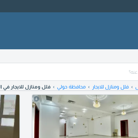
ل
فلل ومنازل للايجار
محافظة حولي
فلل ومنازل للايجار في ا
4