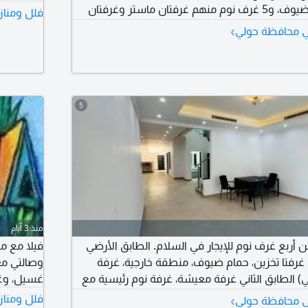
مع حمام ومغسلة للضيوف، و5 غرف نوم منهم غرفتان ماستر وغرفتان
فلل ومناز
 خادمة مع حمام، ومطبخين مجهزين، وغرفة سائق مع
›
في محافظة حولي
5
منذ 3 أيام
ربع غرف نوم للإيجار في السلام. الطابق الأرضي
فيلا مع مس
رفتا تخزين، حمام ضيوف، منطقة خارجية، غرفة
وصالتي م
) الطابق الثاني غرفة معيشة، غرفة نوم رئيسية مع
غسيل، وغرفة سا
وم تشتركان في حمام واحد (غرفة نوم واحدة مع
›
فلل ومناز
في محافظة حولي