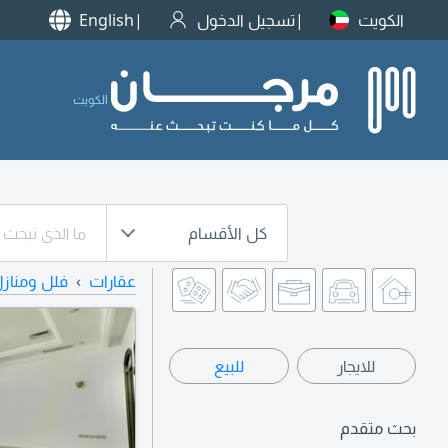
الكويت
تسجيل الدخول
English
الكويت
كل الأقسام
عقارات
فلل ومناز
للايجار
للبيع
بحث متقدم