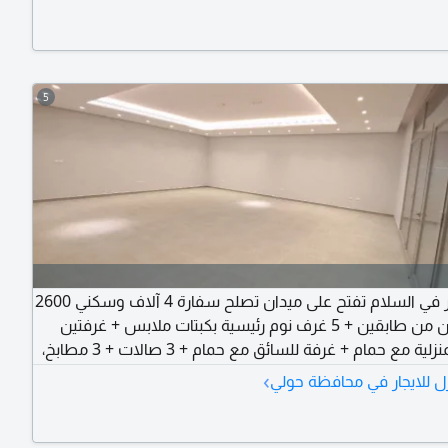
5
فيلا للإيجار في السلام تفتح على ميدان تصلح سفارة 4 آلاف وسكني 2600
دينار. تتكون من طابقين + 5 غرف نوم رئيسية بكبتات ملابس + غرفتين
للعمالة المنزلية مع حمام + غرفة للسائق مع حمام + 3 صالات + 3 مطابخ،
ري، مجهزة بميكروويف وفرن + بلكونات + مصعد ودرج + نظام
›
ل للايجار في محافظة حولي
. الفيلا زاوية تقع على ساحة أمامية وفرع جمعية، مع مدخل
ن طريق رئيسي بين الصديق والسلام. مؤسسة دار الإقليمي
ارية