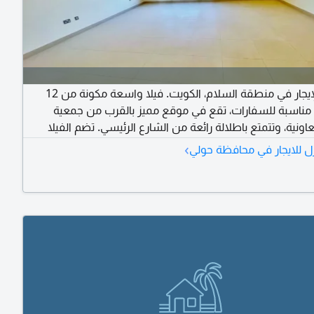
فيلا للإيجار في منطقة السلام، الكويت. فيلا واسعة مكونة من 12
 مناسبة للسفارات، تقع في موقع مميز بالقرب من جمعية
عاونية، وتتمتع باطلالة رائعة من الشارع الرئيسي. تضم الفيلا
 المرافق، مثل موقف سيارات واسع، مصعد داخلي، غرف
›
ل للايجار في محافظة حولي
متعددة للعاملات المنزليات والغسيل، 3 مطابخ، وغيرها. الإيجار 4000 دينار
بل للتفاوض) يضاف مبلغ تأمين ورسوم سمسرة. اتصل بعياض
ه الفيلا المميزة