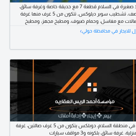
للإيجار فيلا صغيرة في السلام قطعة 7 مع حديقة خاصة وغرفة سائق،
دورين ونصف. تشطيب سوبر ديلوكس. تتكون من 5 غرف منها غرفة
صالات مع مغاسل، وحمام ضيوف، ومطبخ مجهز، ومطبخ
تحضيري، شترات، سخان، تكييف، ستلايت مركزي، 3 مواقف مظللة جنب
›
ل للايجار في محافظة حولي
منع الوسطاء
للإيجار في منطقة السلام، دوبلكس يتكون من 5 غرف صالتين، غرفة
ية، غرفة سائق، بلكونه و3 مواقف سيارات