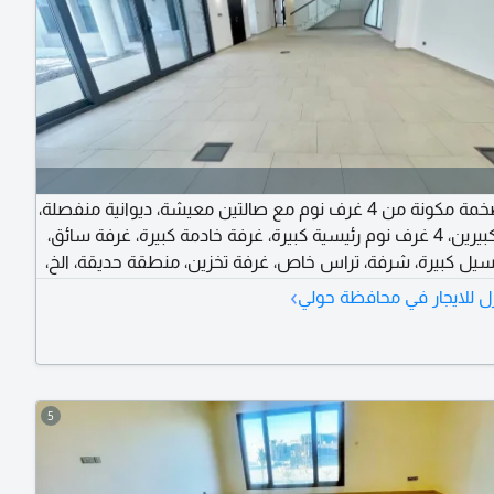
فيلا ضخمة مكونة من 4 غرف نوم مع صالتين معيشة، ديوانية منفصلة،
مطبخين كبيرين، 4 غرف نوم رئيسية كبيرة، غرفة خادمة كبيرة، غرفة سائق،
ل كبيرة، شرفة، تراس خاص، غرفة تخزين، منطقة حديقة، الخ،
ي موقع رائع في منطقة السلام بتشطيبات وتجهيزات فاخرة.
›
ل للايجار في محافظة حولي
مفتوحة لجميع الجنسيات، الإيجار 3000 دينار كويتي. توجد رسوم تأمين
ري. اتصل بعياض للمشاهدة وتأجير هذا العقار
5