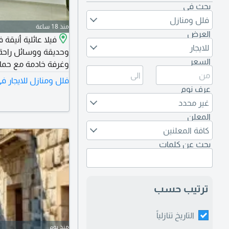
بحث في
فلل ومنازل
منذ 18 ساعة
العرض
فيلا عائلية أنيقة
للايجار
وحديقة ووسائل راحة 
السعر
وغرفة خادمة مع حمام
حمامين، وصالة معيش
فلل ومنازل للايجار 
غرفتي نوم رئيسيتين 
عرف نوم
ومصعد، وحديقة، وم
غير محدد
المعلن
كافة المعلنين
بحث عن كلمات
ترتيب حسب
التاريخ تنازلياً
منذ يوم