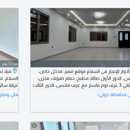
5
منذ 12 يوم
يلا (تريبلكس) 3 أدوار للإيجار في السلام موقع مميز، مدخل خاص،
 الدور الأول صالة، مطبخ، حمام ضيوف، مخزن،
حوش خارجي. الدور الثاني 3 غرف نوم ماستر مع غرف ملابس. الدور الثالث
غرفة سائ
جي مع مطبخ ومنطقة شواء، غرفة عاملة مع حمامها،
على أرضيات
›
في محافظة حولي
فلل ومناز
يل، 3 مواقف سيارات مخصصة. شامل ماء وكهرباء وصيانة
 شهر + عمولة الشركة
لمشاهدة و
5