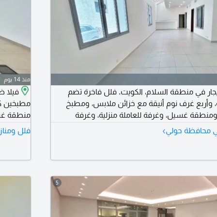
منذ 14 يوم
ار في منطقة السلام، الكويت. فلل فاخرة تضم
وأربع غرف نوم أنيقة مع خزائن ملابس، ومطبخ
ومنطقة غسيل، وغرفة للعاملة منزلية، وغرفة
منطقة غسي
على السطح. متاحة لجميع الجنسيات، للعائلات
للإيجار ف
›
في محافظة حولي
فلل ومناز
. الإيجار 1500 دينار كويتي (قابل للتفاوض) يطلب تأمين ورسوم
لآن لمعاينة الفلل واستئجارها
ووسيط عقا
5