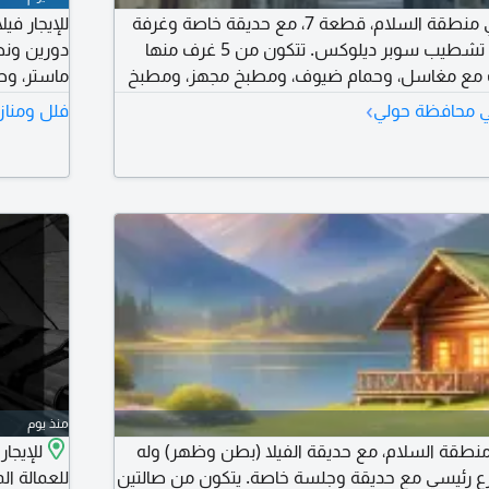
للإيجار فيلا صغيرة في منطقة السلام، قطعة 7، مع حديقة خاصة وغرفة
سائق، دورين ونصف. تشطيب سوبر ديلوكس. تتكون من 5 غرف منها
ت مع مغاسل، وحمام ضيوف، ومطبخ مجهز، ومطبخ
ماستر، و
تحضيري. شترات بلر، سخان، تكييف، ستلايت مركزي، 3 مواقف مظللة
›
في محافظة حولي
فلل ومناز
بعض. الإيجار 1300 د ك وتأمين. ي
منذ يوم
 منطقة السلام، مع حديقة الفيلا (بطن وظهر) وله
رئيسي مع حديقة وجلسة خاصة. يتكون من صالتين
للعمالة المنزل