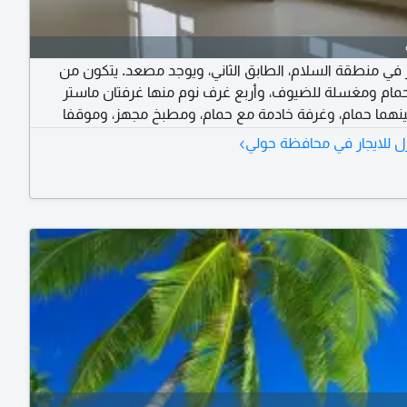
ر في منطقة السلام، الطابق الثاني، ويوجد مصعد. يتكون من
مام ومغسلة للضيوف، وأربع غرف نوم منها غرفتان ماستر
ينهما حمام، وغرفة خادمة مع حمام، ومطبخ مجهز، وموقفا
سيارات. قريب من فرع الجمعية والمسجد. الإيجار 850 دينار. يمنع
›
ل للايجار في محافظة حولي