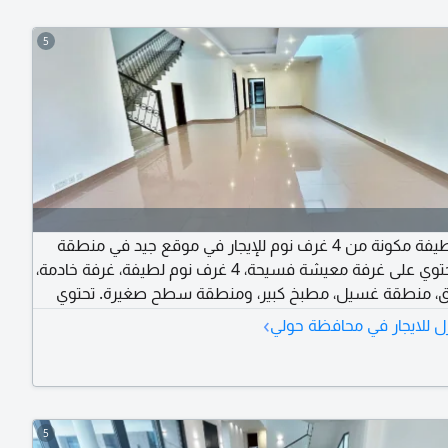
5
فيلا لطيفة مكونة من 4 غرف نوم للإيجار في موقع جيد في منطقة
السلام. تحتوي على غرفة معيشة فسيحة، 4 غرف نوم لطيفة، غرفة خادمة،
ق، منطقة غسيل، مطبخ كبير، ومنطقة سطح صغيرة. تحتوي
 باركيه في جميع غرف النوم وخزائن أيضا. للعائلات فقط، بإيجار
›
ل للايجار في محافظة حولي
معقول فقط 1500 دينار كويتي. يطبق تأمين ورسوم الوكالة. اتصل بعياض
استئجار هذا
5