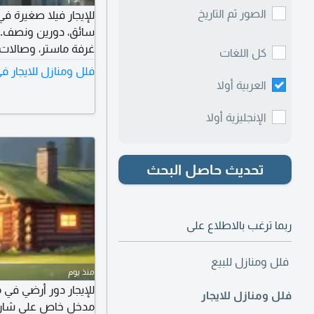
الصور ثم التاريخ
غرفة ماستر، وصالا
كل اللغات
فلل ومنازل للايجار 
متجاورة. الإيجار 1300 دينار كويتي مع تأمين. ممنوع الوسطاء.
العربية أولا
الإنجليزية أولا
تحديث حاصل البحث
ربما ترغب بالاطلاع على
فلل ومنازل للبيع
منذ يوم
للإيجار دور أرضي في
فلل ومنازل للايجار
مدخل خاص على شارع 