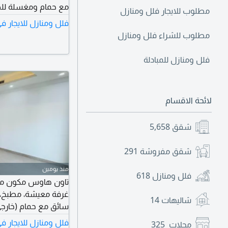
مطلوب للايجار فلل ومنازل
بينهما حمام، وغرفة
فلل ومنازل للايجار 
حمام، و6 مواقف سيارات. الإيجار 1200 دينار كويتي. يمنع الوسطاء
مطلوب للشراء فلل ومنازل
فلل ومنازل للمبادلة
لائحة الاقسام
شقق
5,658
شقق مفروشة
291
منذ يومين
فلل ومنازل
618
تاون هاوس مكون من أ
غرفة معيشة، مطبخ، غ
شاليهات
14
سائق مع حمام (خارجي
شرفة صغيرة) غرفتا ن
فلل ومنازل للايجار 
محلات
325