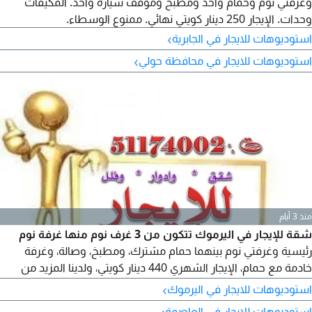
وغرفتي نوم وحمام واحد ومطبخ وموقف سيارة واحد. المكيفات
وحدات. الإيجار 250 دينار كويتي نهائي. ممنوع الوسطاء.
›
استوديوهات للايجار في الجابرية
›
استوديوهات للايجار في محافظة حولي
منذ 3 أيام
شقة للإيجار في اليرموك تتكون من 3 غرف نوم منها غرفة نوم
رئيسية وغرفتي نوم بينهما حمام مشترك، ومطبخ، وصالة، وغرفة
خادمة مع حمام، الإيجار الشهري 440 دينار كويتي، ولدينا المزيد من
الشقق والأدوار المتاحة
›
استوديوهات للايجار في اليرموك
›
استوديوهات للايجار في العاصمة