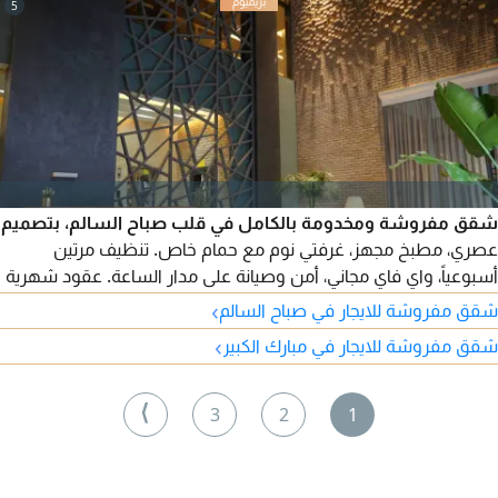
التحضير للامتحانات، IELTS، TOEFL، IGCSE، A level، BA/MA. أكثر من
5
15 عامًا من تدريس جميع المواد وفقًا للمناهج البريطانية والأمريكية.
النتائج والخصوصية مضمونة لجميع الأعمار.
شقق مفروشة ومخدومة بالكامل في قلب صباح السالم، بتصميم
عصري، مطبخ مجهز، غرفتي نوم مع حمام خاص. تنظيف مرتين
أسبوعياً، واي فاي مجاني، أمن وصيانة على مدار الساعة. عقود شهرية
وسنوية، وموقع مميز قريب من المقاهي والجيم، وقهوة مختصة عند
›
شقق مفروشة للايجار في صباح السالم
مدخل البناية.
›
شقق مفروشة للايجار في مبارك الكبير
⟩
3
2
1