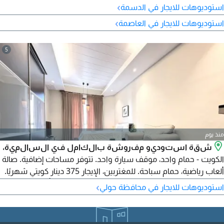
›
استوديوهات للايجار في الدسمة
›
استوديوهات للايجار في العاصمة
5
منذ يوم
شقة استوديو مفروشة بالكامل في السالمية،
الكويت - حمام واحد، موقف سيارة واحد. تتوفر مساحات إضافية. صالة
ألعاب رياضية، حمام سباحة. للمغتربين، الإيجار 375 دينار كويتي شهريًا.
يرجى الاتصال بشركة هورايزون Q8 العقارية. يتم دفع تأمين إيجار شهر
›
استوديوهات للايجار في محافظة حولي
واحد ورسوم عقارية تعادل نصف شهر إيجار. موقع الخريطة لأغراض
التوجيه فقط.