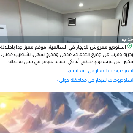
منذ يوم
استوديو مفروش للإيجار في السالمية، موقع مميز جدا باطلالة
بحرية وقرب من جميع الخدمات. مدخل ومخرج سهل، تشطيب ممتاز.
يتكون من غرفة نوم، مطبخ أمريكي، حمام. متوفر في مبنى به صالة
رياضية، لوبي استقبال راقي، أمن وكاميرات مراقبة، انترنت، خدمة
›
استوديوهات للايجار في السالمية
تنظيف مرتين أسبوعيا، موقف سيارة مخصص، شامل كهرباء وماء
›
استوديوهات للايجار في محافظة حولي
وصيانة تكييف. للوافدين فقط. الإيجارات تبدأ من 225 دينار كويتي،
تأمين 100 دينار كويتي، عمولة الشركة