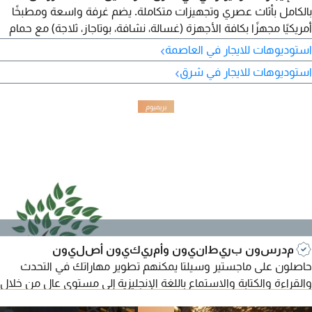
بالكامل بأثاث عصري وتجهيزات متكاملة. يضم غرفة واسعة ومطبخًا
أمريكيًا مجهزًا بكافة الأجهزة (غسالة، نشافة، بوتاجاز، ثلاجة) مع حمام
وتشطيب سوبر ديلوكس. السعر 300 إلى 400 دينار عقد سنوي،
›
استوديوهات للايجار في العاصمة
وعمولة نصف شهر. الترا هومز العقارية - رقم الترخيص 2024 /
›
استوديوهات للايجار في شرق
25160 - رقم السجل التجاري 503374.
مدرسون بريطانيون وأمريكيون أصليون
حاصلون على ماجستير وسيلتا يمكنهم تطوير مهاراتك في التحدث
والقراءة والكتابة والاستماع باللغة الإنجليزية إلى مستوى عالٍ من خلال
دورات تعليم اللغة الإنجليزية المتسارعة، الإنجليزية اليومية/التجارية،