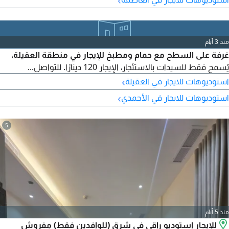
منذ 3 أيام
غرفة على السطح مع حمام ومطبخ للإيجار في منطقة العقيلة،
يُسمح فقط للسيدات بالاستئجار، الإيجار 120 دينارًا. للتواصل...
›
استوديوهات للايجار في العقيلة
›
استوديوهات للايجار في الأحمدي
5
منذ 5 أيام
للإيجار استوديو راقي في شرق (للوافدين فقط) مفروش