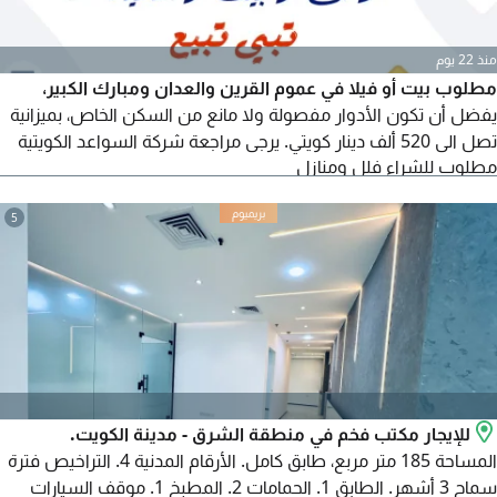
منذ 22 يوم
مطلوب بيت أو فيلا في عموم القرين والعدان ومبارك الكبير،
يفضل أن تكون الأدوار مفصولة ولا مانع من السكن الخاص، بميزانية
تصل الى 520 ألف دينار كويتي. يرجى مراجعة شركة السواعد الكويتية
مطلوب للشراء فلل ومنازل
العقارية
5
للإيجار مكتب فخم في منطقة الشرق - مدينة الكويت.
المساحة 185 متر مربع، طابق كامل. الأرقام المدنية 4. التراخيص فترة
سماح 3 أشهر. الطابق 1. الحمامات 2. المطبخ 1. موقف السيارات