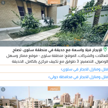
5
شركة
للإيجار فيلا واسعة مع حديقة في منطقة سلوى، تصلح
للعائلات والشركات. الموقع: منطقة سلوى - موقع ممتاز وسهل
الوصول. التصميم: 3 طوابق مع تكييف مركزي بالكامل. الحديقة
والمواقف: حديقة خاصة ومواقف سيارات داخلية وخارجية تتسع لعدة
›
فلل ومنازل للايجار في سلوى
سيارات. توزيع الأدوار: الطابق الأرضي: صالات استقبال واسعة +
›
فلل ومنازل للايجار في محافظة حولي
مطبخ مجهز + حمام ومغاسل ضيوف + حديقة + مواقف. الطابق
الأول: صالة صغيرة + 3 غرف نوم (منها غرفة ماستر). الطابق الثاني:
صالة صغيرة.
5