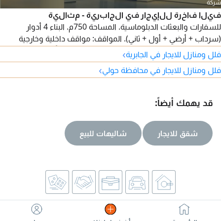
شركة
فيلا فاخرة للإيجار في الجابرية - مثالية
للسفارات والبعثات الدبلوماسية. المساحة 750م. البناء 4 أدوار
(سرداب + أرضي + أول + ثاني). المواقف: مواقف داخلية وخارجية
تتسع لعدة سيارات. الموقع: موقع مميز وهادئ جداً مع سهولة
›
فلل ومنازل للايجار في الجابرية
الوصول والخدمات. الفئة المستهدفة: الهيئات الدبلوماسية،
›
فلل ومنازل للايجار في محافظة حولي
السفارات، السكني VIP، ورجال الأعمال. للمزيد من التفاصيل
والمعاينة: موبايل / واتساب (أدخل الرقم هنا)
قد يهمك أيضاً:
شقق للايجار
شاليهات للبيع