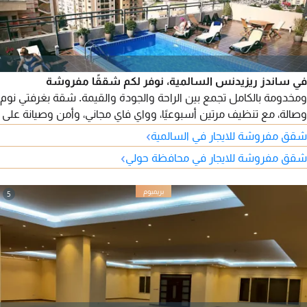
في ساندز ريزيدنس السالمية، نوفر لكم شققًا مفروشة
ومخدومة بالكامل تجمع بين الراحة والجودة والقيمة. شقة بغرفتي نوم
وصالة، مع تنظيف مرتين أسبوعيًا، وواي فاي مجاني، وأمن وصيانة على
مدار الساعة، وعقود شهرية وسنوية.
›
شقق مفروشة للايجار في السالمية
›
شقق مفروشة للايجار في محافظة حولي
5