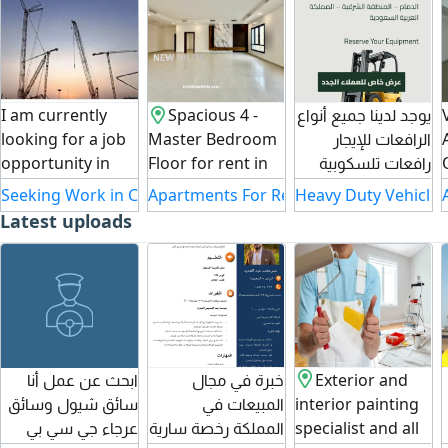
I am currently
Spacious 4 -
يوجد لدينا جميع أنواع
looking for a job
Master Bedroom
الرافعات للإيجار
opportunity in
Floor for rent in
رافعات تلسكوبية
one of the
Al-Masayel.
كرينات فوركلفت
Seeking Work in Construction in Saudi Arabia
Apartments For Rent in Kuwait
Heavy Duty Vehicle 
following
Spacious 4 -
مان لفت بوم ترك
Latest uploads
positions Lifting
master bedroom
جميع معدات الرفع
Supervisor
floor for rent in
الثقيلة متوفرين
Movement
Al-Masayel with
للعمل اليومي
Coordinator
modern
والشهري أسعار
pipeline
amenities and
مناسبة وخدمة
supervisor I have
parking. Living
سريعة للتواصل
strong
room with
والاستفسار يرجى
ابحث عن عمل أنا
خبرة في مجال
Exterior and
experience in
separate dining
التواصل معنا
سائق شيول وسائق
المبيعات في
interior painting
project execution,
room, four
عرجاء جي سي بي
المملكة رخصة سارية
specialist and all