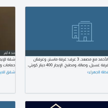
منذ 4 أيام
شقة للإيجار في جابر الأحمد مع مصعد. 3 غرف: غرفة ماستر، وغرفتان
يل، وصالة، ومطبخ. الإيجار 400 دينار كويتي.
حمامات ومطبخ. 
›
ظة الجهراء
شقق للايج