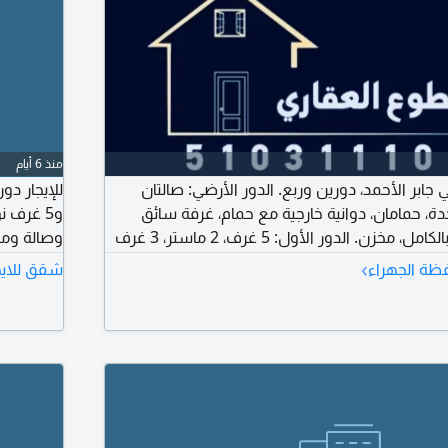
منذ 6 أيام
 جابر الأحمد، دورين وربع. الدور الأرضي: صالتان
للإيجار دو
حدة، حمامان، دوانية خارجية مع حمام، غرفة سائق
و5 غرف 
وحمام، مطبخ مجهز بالكامل، مخزن. الدور الأول: 5 غرف، 2 ماستر، 3 غرف
 الأخير: غرفة خادمة مع غرفة غسيل. البيت مكيف
كويتي. لل
›
ظة الجهراء
شقق للايج
1.