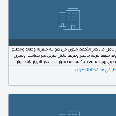
ر كامل في جابر الأحمد، مكون من ديوانية منعزلة وصالة ومطبخ
نوم، منهم غرفة ماستر وغرفة عامل منزلي مع حمامها، ومخزن
وصالة ومطبخ. يوجد مصعد و4 مواقف سيارات. سعر الإيجار 850 دينار
تواصل مع شركة أحمد الأحمد العقارية.
›
ار في محافظة الجهراء