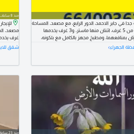
منذ 8 ساعات
 جدا في جابر الاحمد، الدور الرابع، مع مصعد. المساحة
400 متر مربع. تتكون من 5 غرف، اثنتان منها ماستر، و3 غرف يخدمها
تان بمنافعهما، ومطبخ مجهز بالكامل مع بلكونه،
غرف يخدمه
ها، وغرفة غسيل، ومخزن، ودوانية معزولة بمدخل
بلكونه، و
›
ظة الجهراء
شقق للايج
خاص وحمامها، وغرفة سائق مع حمامها، و4 مواقف سيارات بمساحات
بمساحات مختلف
منذ 23 ساعة