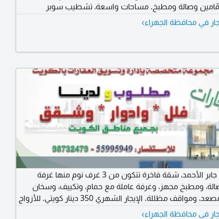
مّامين وصالة ومطبخ. مساحات واسعة، تشطيب سوبر
وقع مميز، موقف سيارات، وسكن المالك في العمارة. السعر:
›
ار في محافظة الجهراء
للإيجار في جابر الأحمد، شقة فاخرة تتكون من 3 غرف نوم منها غرفة
الة، ومطبخ مجهز، وغرفة عاملة مع حمام، وتكييف، وسخان
مركزي، ومصعد، ومواقف مظللة. الإيجار الشهري 350 دينار كويتي. للأزواج
ين بحد أقصى.
›
ار في محافظة الجهراء