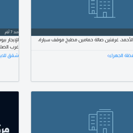
منذ 7 أيام
 الأحمد، غرفتين صالة حمامين مطبخ موقف سيارة،
للإيجار بي
غرب الصلي
›
ظة الجهراء
شقق للايج