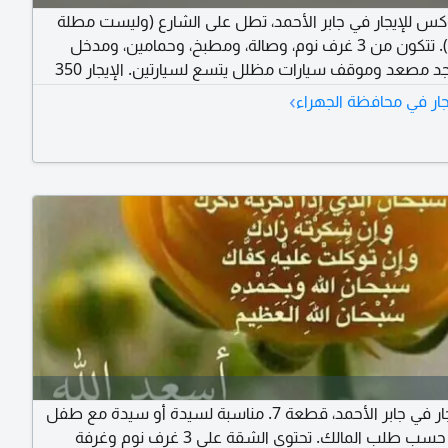
س للإيجار في جابر الأحمد، تطل على الشارع (وليست مطلة
على منزل). تتكون من 3 غرف نوم، وصالة، ومطبخ، وحمامين، ومدخل
خارجي. يوجد مصعد وموقف سيارات مظلل يتسع لسيارتين. الإيجار 350
ي. للمتزوجين فقط. ملاحظة: الكويتيون فقط. للمراجعة: أبو
›
ار في محافظة الجهراء
ب عقاري.
شقة للإيجار في جابر الأحمد، قطعة 7. مناسبة لسيدة أو سيدة مع طفل
أو أطفال حسب طلب المالك. تحتوي الشقة على 3 غرف نوم وغرفة