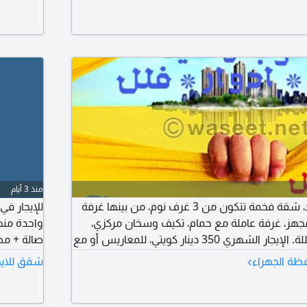
منذ 3 أيام
للإيجار في جابر الأحمد، شقة فخمة تتكون من 3 غرف نوم، من بينها غرفة
جهز، غرفة عاملة مع حمام، تكيف وسخان مركزي،
واحدة منه
مصعد، ومواقف مظللة. الإيجار الشهري 350 دينار كويتي، للمعاريس أو مع
صالة + مط
›
ظة الجهراء
شقق للايج
مناسبة لل
شركة المخت