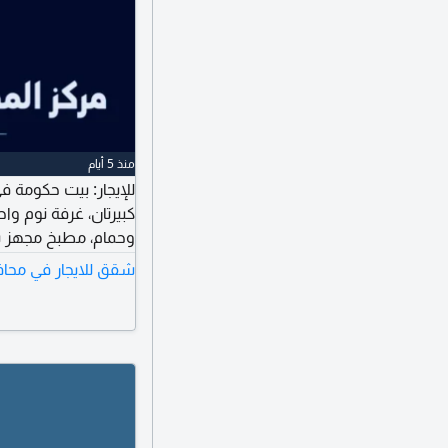
منذ 5 أيام
للإيجار: بيت حكومة في
كبيرتان، غرفة نوم وا
مع حمام، صالة. الدور
شقق للايجار في محاف
بوحدات جديدة. الإيجار: 050