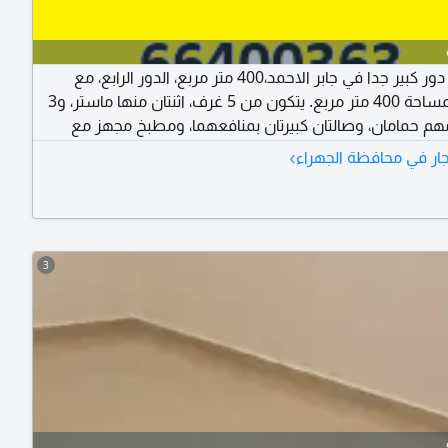
للإيجار دور كبير جدا في جابر الاحمد،400 متر مربع، الدور الرابع، مع
مصعد. المساحة 400 متر مربع. يتكون من 5 غرف، اثنتان منها ماستر، و3
م حمامان، وصالتان كبيرتان بمنافعهما، ومطبخ مجهز مع
غرفة عاملة مع حمامها، وغرفة غسيل، ومخزن، ودوانية معزولة
›
ار في محافظة الجهراء
بمدخل خاص مع حمامها، وغرفة سائق مع حمامها، و4 مواقف سيارات
ة. الإيجار 800 دينار
3