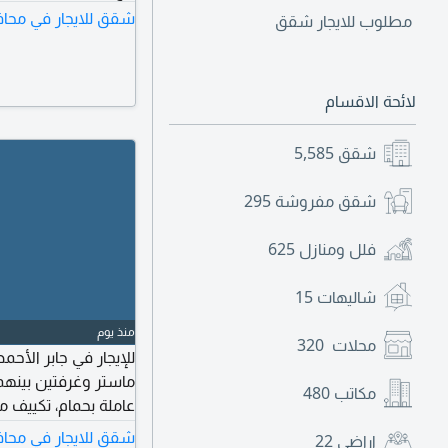
شقق للايجار في محاف
مطلوب للايجار شقق
لائحة الاقسام
شقق
5,585
شقق مفروشة
295
فلل ومنازل
625
شاليهات
15
منذ يوم
محلات
320
ماستر وغرفتين بينهم
مكاتب
480
عاملة بحمام، تكييف
وشاور بوكس. الإيجار 350 دينار كويتي، ولدينا المزيد من الشقق والأدوا
شقق للايجار في محاف
اراضي
22