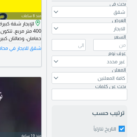
بحث في
شقق
منذ 8 ساعات
العرض
للإيجار شقة كبيرة
للايجار
السعر
حمامان، وصالتان كبير
وغرفة عاملة مع حمام
شقق للايجار في محاف
عرف نوم
مختلفة. الإيجار 750 دينارا
غير محدد
المعلن
كافة المعلنين
بحث عن كلمات
ترتيب حسب
التاريخ تنازلياً
منذ 19 ساعة