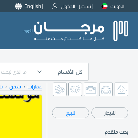
الكويت
تسجيل الدخول
English
الكويت
كل الأقسام
عقارات
شقق
شق
للايجار
للبيع
بحث متقدم