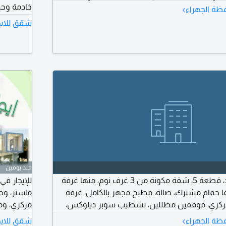
›
خادمة وح
ظة الجهراء
ديلوكس، م
شقق للايج
380 دينار كويتي. للمراجعة: أبو محمد – مكتب عقاري.
منذ يومين
للإيجار في جابر الأحمد، قطعة 5، شقة مكونة من 3 غرف نوم، منها غرفة
ا حمام مشترك، صالة، مطبخ مجهز بالكامل، غرفة
ماستر، وص
 مركزي، موقفين مظللين، تشطيب سوبر ديلوكس،
ر.
أو مع طفل
›
ظة الجهراء
شقق للايج