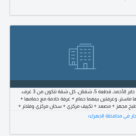
للإيجار في جابر الأحمد، قطعة 5، شقتان. كل شقة تتكون من 3 غرف،
ا ماستر، وغرفتين بينهما حمام + غرفة خادمة مع حمامها +
بخ مجهز + مصعد + تكييف مركزي + سخان مركزي وفلاتر +
ستالايت مركزي + شفاطات مركزية. موقف سيارة واحد. الإيجار: 380.
›
ار في محافظة الجهراء
عرسان أو عائلة كويتية بطفل أو طفلين كحد أقصى. للاستفسار:
ار العقارية، أبو محمد / مكتب المهندس العقاري، أم طلال.