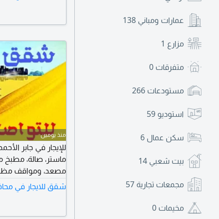
عمارات ومباني
138
مزارع
1
متفرقات
0
مستودعات
266
استوديو
59
منذ يومين
سكن عمال
6
ماستر، صالة، مطبخ م
بيت شعبي
14
طفلين بحد أقصى.
مجمعات تجارية
57
شقق للايجار في محاف
مخيمات
0