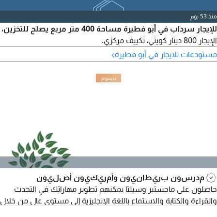
منذ 53 يوم
للإيجار سرداب في أبو فطيرة مساحة 400 متر مربع يصلح للتخزين،
الإيجار 800 دينار كويتي، تكييف مركزي.
›
مستودعات للايجار في أبو فطيرة
مدرسون بريطانيون وأمريكيون أصليون
حاصلون على ماجستير وسيلتا يمكنهم تطوير مهاراتك في التحدث
والقراءة والكتابة والاستماع باللغة الإنجليزية إلى مستوى عالٍ من خلال
دورات تعليم اللغة الإنجليزية المتسارعة، الإنجليزية اليومية/التجارية،