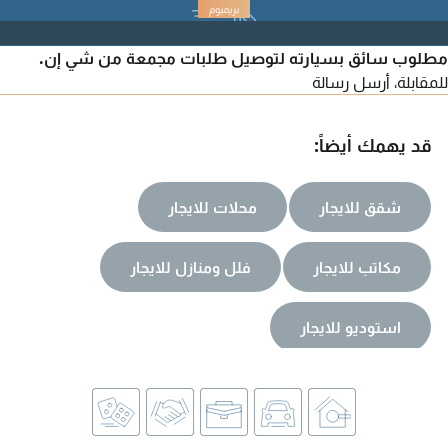
التحضير للامتحانات، IELTS، TOEFL، IGCSE، A level، BA/MA. أكثر من
15 عامًا من تدريس جميع المواد وفقًا للمناهج البريطانية والأمريكية.
مطلوب سائق بسيارته لتوصيل طلبات مجمعة من شي إن.
النتائج والخصوصية مضمونة لجميع الأعمار.
للمقابلة، أرسل رسالة
قد يهمك أيضاً:
شقق للايجار
محلات للايجار
مكاتب للايجار
فلل ومنازل للايجار
استوديو للايجار