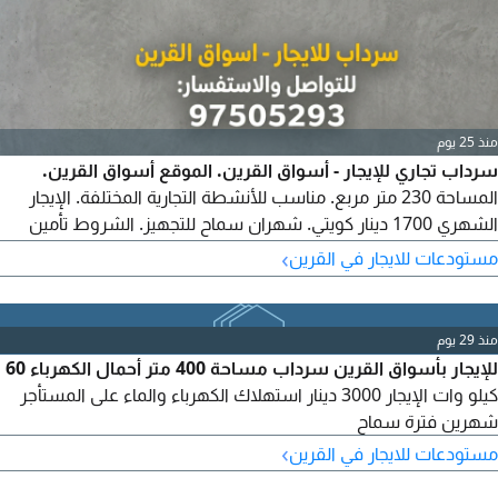
منذ 25 يوم
سرداب تجاري للإيجار - أسواق القرين. الموقع أسواق القرين.
المساحة 230 متر مربع. مناسب للأنشطة التجارية المختلفة. الإيجار
الشهري 1700 دينار كويتي. شهران سماح للتجهيز. الشروط تأمين
نصف شهر إيجار - عمولة المكتب نصف شهر إيجار. للاستفسار
›
مستودعات للايجار في القرين
والتواصل
منذ 29 يوم
للإيجار بأسواق القرين سرداب مساحة 400 متر أحمال الكهرباء 60
كيلو وات الإيجار 3000 دينار استهلاك الكهرباء والماء على المستأجر
شهرين فترة سماح
›
مستودعات للايجار في القرين