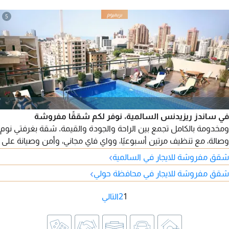
بكفاءة عالية. للطلب، يرجى التواصل معنا عبر أرقامنا.
5
في ساندز ريزيدنس السالمية، نوفر لكم شققًا مفروشة
ومخدومة بالكامل تجمع بين الراحة والجودة والقيمة. شقة بغرفتي نوم
وصالة، مع تنظيف مرتين أسبوعيًا، وواي فاي مجاني، وأمن وصيانة على
مدار الساعة، وعقود شهرية وسنوية.
›
شقق مفروشة للايجار في السالمية
›
شقق مفروشة للايجار في محافظة حولي
1
2
التالي