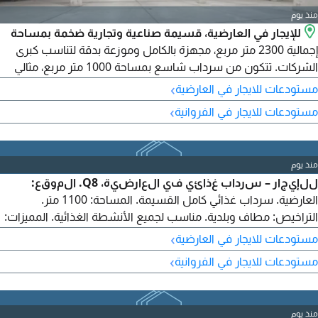
منذ يوم
للإيجار في العارضية، قسيمة صناعية وتجارية ضخمة بمساحة
إجمالية 2300 متر مربع، مجهزة بالكامل وموزعة بدقة لتناسب كبرى
الشركات. تتكون من سرداب شاسع بمساحة 1000 متر مربع، مثالي
للتخزين الاستراتيجي والعمليات اللوجستية، بالإضافة إلى دور أرضي
›
مستودعات للايجار في العارضية
بمساحة 800 متر مربع يتميز بسهولة الوصول والتحميل، مما يوفر بيئة
›
مستودعات للايجار في الفروانية
عمل متكاملة بمساحات تشغيلية هائلة. عمولة نصف شهر. شركة الترا
هومز العقارية. رقم الترخيص 2024.
منذ يوم
للإيجار – سرداب غذائي في العارضية، Q8. الموقع:
العارضية. سرداب غذائي كامل القسيمة. المساحة: 1100 متر.
التراخيص: مطاف وبلدية. مناسب لجميع الأنشطة الغذائية. المميزات:
مدخل تحميل خاص، مصعد تحميل، مداخل درج، ثلاجات جاهزة، وجاهز
›
مستودعات للايجار في العارضية
للتشغيل مباشرة.
›
مستودعات للايجار في الفروانية
منذ يوم