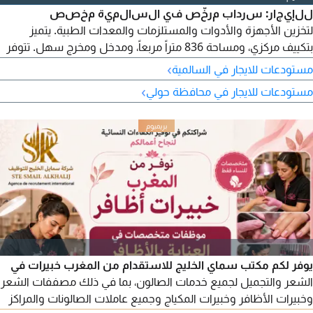
للإيجار: سرداب مرخّص في السالمية مخصص
لتخزين الأجهزة والأدوات والمستلزمات والمعدات الطبية. يتميز
بتكييف مركزي، ومساحة 836 متراً مربعاً، ومدخل ومخرج سهل. تتوفر
ساحات لوقوف السيارات. إذا تم الاتفاق بين الطرفين، يمكن تعديل
›
مستودعات للايجار في السالمية
نزلة السرداب إلى رمب أو مصعد تحميل. الإيجار: Q8
›
مستودعات للايجار في محافظة حولي
يوفر لكم مكتب سماي الخليج للاستقدام من المغرب خبيرات في
الشعر والتجميل لجميع خدمات الصالون، بما في ذلك مصففات الشعر
وخبيرات الأظافر وخبيرات المكياج وجميع عاملات الصالونات والمراكز